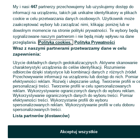
My i nasi
447
partnerzy przechowujemy lub uzyskujemy dostęp do
Zaloguj się lub załóż konto na OLX, aby skontaktować się z t
informacji na urządzeniu, takich jak unikalne identyfikatory w plikach
sprzedającym
cookie w celu przetwarzania danych osobowych. Użytkownik może
zaakceptować wybory lub zarządzać nimi, klikając poniżej lub w
dowolnym momencie na stronie polityki prywatności. Te wybory będą
Zaloguj się / Załóż konto
sygnalizowane naszym partnerom i nie będą miały wpływu na dane
przeglądania.
Polityka cookies,
Polityka Prywatności
Wraz z naszymi partnerami przetwarzamy dane w celu
Kup
zapewnienia:
Użycie dokładnych danych geolokalizacyjnych. Aktywne skanowanie
charakterystyki urządzenia do celów identyfikacji. Rozumienie
odbiorców dzięki statystyce lub kombinacji danych z różnych źródeł.
Przechowywanie informacji na urządzeniu lub dostęp do nich. Pomiar
efektywności reklam. Rozwój i ulepszanie usług. Tworzenie profili w c
personalizacji treści. Tworzenie profili w celu spersonalizowanych
reklam. Wykorzystywanie ograniczonych danych do wyboru reklam.
Wykorzystywanie ograniczonych danych do wyboru treści. Pomiar
efektywności treści. Wykorzystanie profili do wyboru
spersonalizowanych reklam. Wykorzystywanie profili w celu doboru
spersonalizowanych treści.
Lista partnerów (dostawców)
Akceptuj wszystkie