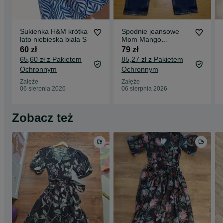
Sukienka H&M krótka
Spodnie jeansowe
lato niebieska biała S
Mom Mango
dzinsowe ankle 36
60 zł
79 zł
65,60 zł z Pakietem
85,27 zł z Pakietem
Ochronnym
Ochronnym
Załęże
Załęże
06 sierpnia 2026
06 sierpnia 2026
Zobacz też