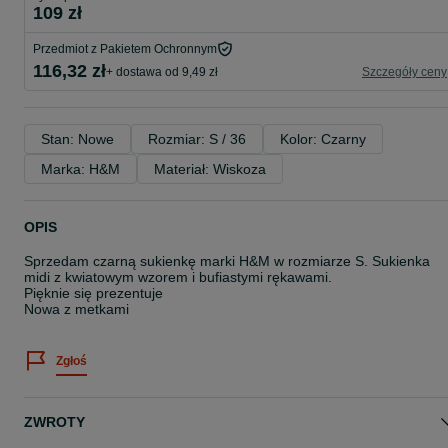
109 zł
Przedmiot z Pakietem Ochronnym
116,32 zł
+ dostawa od 9,49 zł
Szczegóły ceny
Stan: Nowe
Rozmiar: S / 36
Kolor: Czarny
Marka: H&M
Materiał: Wiskoza
OPIS
Sprzedam czarną sukienkę marki H&M w rozmiarze S. Sukienka
midi z kwiatowym wzorem i bufiastymi rękawami.
Pięknie się prezentuje
Nowa z metkami
Zgłoś
ZWROTY