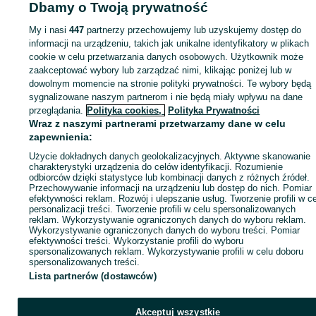
Dbamy o Twoją prywatność
My i nasi
447
partnerzy przechowujemy lub uzyskujemy dostęp do
Zaloguj się lub załóż konto na OLX, aby skontaktować się z t
informacji na urządzeniu, takich jak unikalne identyfikatory w plikach
sprzedającym
cookie w celu przetwarzania danych osobowych. Użytkownik może
zaakceptować wybory lub zarządzać nimi, klikając poniżej lub w
dowolnym momencie na stronie polityki prywatności. Te wybory będą
Zaloguj się / Załóż konto
sygnalizowane naszym partnerom i nie będą miały wpływu na dane
przeglądania.
Polityka cookies,
Polityka Prywatności
Wraz z naszymi partnerami przetwarzamy dane w celu
Wyślij wiadomość
Kup
zapewnienia:
Użycie dokładnych danych geolokalizacyjnych. Aktywne skanowanie
charakterystyki urządzenia do celów identyfikacji. Rozumienie
odbiorców dzięki statystyce lub kombinacji danych z różnych źródeł.
Przechowywanie informacji na urządzeniu lub dostęp do nich. Pomiar
efektywności reklam. Rozwój i ulepszanie usług. Tworzenie profili w c
personalizacji treści. Tworzenie profili w celu spersonalizowanych
reklam. Wykorzystywanie ograniczonych danych do wyboru reklam.
Wykorzystywanie ograniczonych danych do wyboru treści. Pomiar
efektywności treści. Wykorzystanie profili do wyboru
spersonalizowanych reklam. Wykorzystywanie profili w celu doboru
spersonalizowanych treści.
Lista partnerów (dostawców)
Akceptuj wszystkie