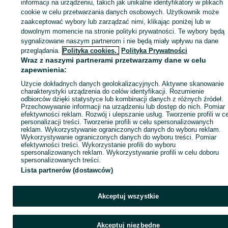
Zaloguj się lub załóż konto na OLX, aby skontaktować się z t
informacji na urządzeniu, takich jak unikalne identyfikatory w plikach
sprzedającym
cookie w celu przetwarzania danych osobowych. Użytkownik może
zaakceptować wybory lub zarządzać nimi, klikając poniżej lub w
dowolnym momencie na stronie polityki prywatności. Te wybory będą
sygnalizowane naszym partnerom i nie będą miały wpływu na dane
Zaloguj się / Załóż konto
przeglądania.
Polityka cookies,
Polityka Prywatności
Wraz z naszymi partnerami przetwarzamy dane w celu
Kup
zapewnienia:
Użycie dokładnych danych geolokalizacyjnych. Aktywne skanowanie
charakterystyki urządzenia do celów identyfikacji. Rozumienie
odbiorców dzięki statystyce lub kombinacji danych z różnych źródeł.
Przechowywanie informacji na urządzeniu lub dostęp do nich. Pomiar
efektywności reklam. Rozwój i ulepszanie usług. Tworzenie profili w c
personalizacji treści. Tworzenie profili w celu spersonalizowanych
reklam. Wykorzystywanie ograniczonych danych do wyboru reklam.
Wykorzystywanie ograniczonych danych do wyboru treści. Pomiar
efektywności treści. Wykorzystanie profili do wyboru
spersonalizowanych reklam. Wykorzystywanie profili w celu doboru
spersonalizowanych treści.
Lista partnerów (dostawców)
Akceptuj wszystkie
Akceptuj niezbędne