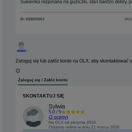
Sukienka rozpinana na guziczki, stan bardzo dobry, j
ID:
689800963
Wyśw
Zaloguj się lub załóż konto na OLX, aby skontaktować 
Zaloguj się / Załóż konto
SKONTAKTUJ SIĘ
Sylwia
5.0
/
5
(
2 oceny
)
Na OLX od
sierpnia 2014
Ostatnio online w dniu 21 marca 2026