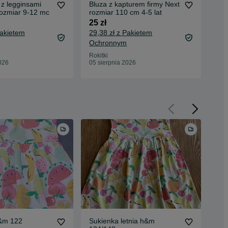
z legginsami
Bluza z kapturem firmy Next
Blu
rozmiar 9-12 mc
rozmiar 110 cm 4-5 lat
roz
25 zł
40 
Pakietem
29,38 zł z Pakietem
44,
Ochronnym
Oc
Rokitki
Roki
026
05 sierpnia 2026
05 
&m 122
Sukienka letnia h&m
Nie