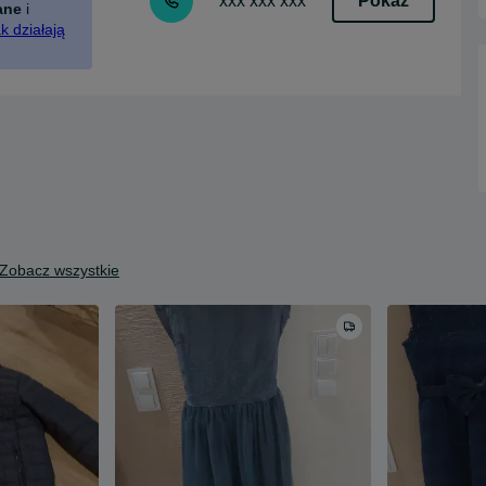
Pokaż
xxx xxx xxx
ane
i
k działają
Zobacz wszystkie