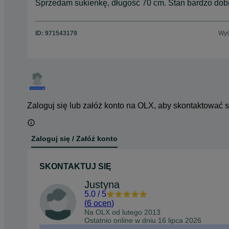
Sprzedam sukienkę, długość 70 cm. Stan bardzo dobr
ID:
971543179
Wyś
Zaloguj się lub załóż konto na OLX, aby skontaktować 
Zaloguj się / Załóż konto
SKONTAKTUJ SIĘ
Justyna
5.0
/
5
(
6 ocen
)
Na OLX od
lutego 2013
Ostatnio online w dniu 16 lipca 2026