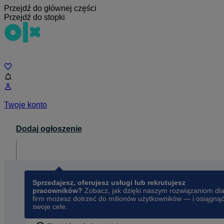
Przejdź do głównej części
Przejdź do stopki
Czat
Twoje konto
Dodaj ogłoszenie
Dla biznesu
opens in a new tab
Sprzedajesz, oferujesz usługi lub rekrutujesz
pracowników?
Zobacz, jak dzięki naszym rozwiązaniom dl
firm możesz dotrzeć do milionów użytkowników — i osiągną
swoje cele.