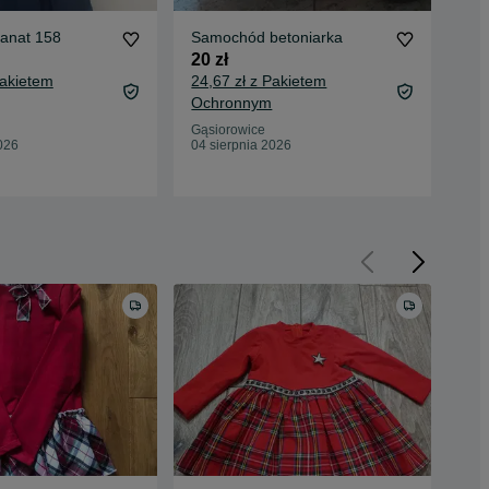
ranat 158
Samochód betoniarka
Sam
pat
20 zł
30 
Pakietem
24,67 zł z Pakietem
35,
Ochronnym
Oc
Gąsiorowice
026
04 sierpnia 2026
Gąs
04 