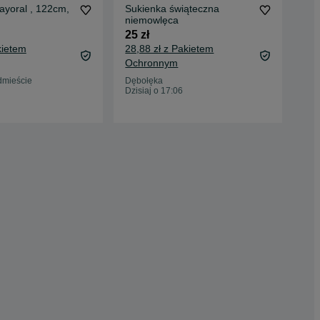
ayoral , 122cm,
Sukienka świąteczna
Pię
niemowlęca
15 
25 zł
19,
kietem
28,88 zł z Pakietem
Oc
Ochronnym
Jed
19 
dmieście
Dębołęka
Dzisiaj o 17:06