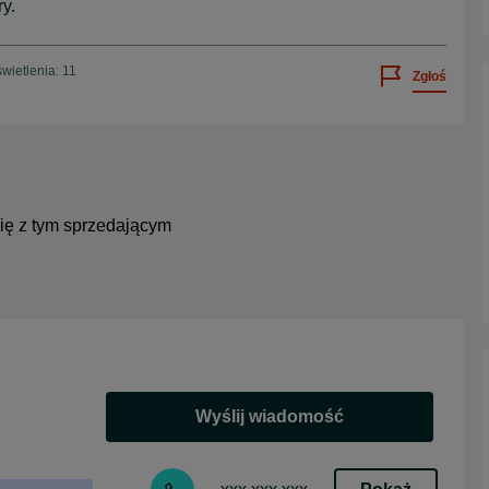
y.
wietlenia: 11
Zgłoś
się z tym sprzedającym
Wyślij wiadomość