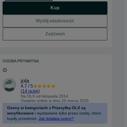
Kup
Wyślij wiadomość
Zadzwoń
OSOBA PRYWATNA
jola
4.7
/
5
(
14 ocen
)
Na OLX od
listopada 2014
Ostatnio online w dniu 20 marca 2025
Oceny w kategoriach z Przesyłką OLX są
weryfikowane
i wystawiane tylko przez osoby, które
kupiły przedmiot.
Jak działają oceny?