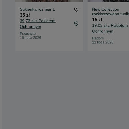
Sukienka rozmiar L
New Collection
rozkloszowana tunik
35 zł
wężowy print
15 zł
39,73 zł z Pakietem
19,03 zł z Pakietem
Ochronnym
Ochronnym
Przasnysz
16 lipca 2026
Radom
22 lipca 2026