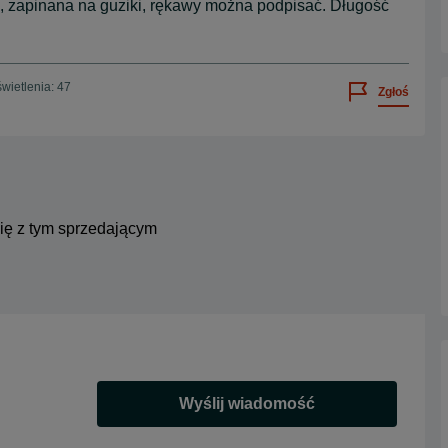
 zapinana na guziki, rękawy można podpisać. Długość
wietlenia: 47
Zgłoś
się z tym sprzedającym
Wyślij wiadomość