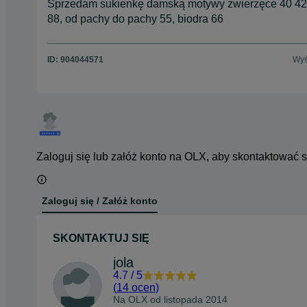
Sprzedam sukienkę damską motywy zwierzęce 40 42,
88, od pachy do pachy 55, biodra 66
ID:
904044571
Wyś
Zaloguj się lub załóż konto na OLX, aby skontaktować 
Zaloguj się / Załóż konto
SKONTAKTUJ SIĘ
jola
4.7
/
5
(
14 ocen
)
Na OLX od
listopada 2014