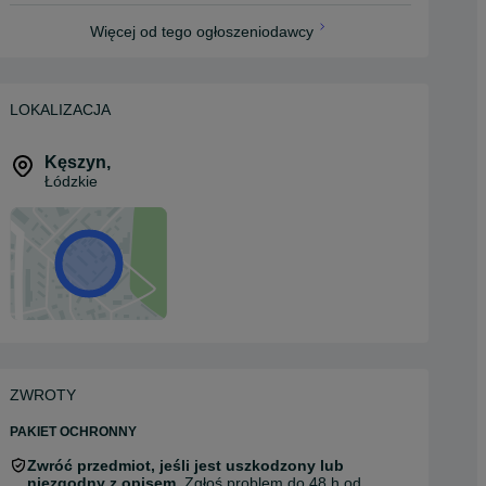
Więcej od tego ogłoszeniodawcy
LOKALIZACJA
Kęszyn
,
Łódzkie
ZWROTY
PAKIET OCHRONNY
Zwróć przedmiot, jeśli jest uszkodzony lub
niezgodny z opisem.
Zgłoś problem do 48 h od