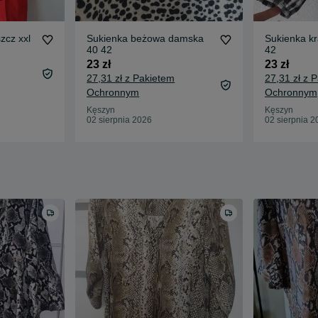
zcz xxl
Sukienka beżowa damska
Sukienka k
40 42
42
23 zł
23 zł
27,31 zł z Pakietem
27,31 zł z 
Ochronnym
Ochronnym
Kęszyn
Kęszyn
02 sierpnia 2026
02 sierpnia 2