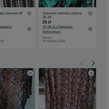
rata damska 40
Sukienka damska zielona
Su
36 38
42 
25 zł
15 
Pakietem
29,38 zł z Pakietem
19,
Ochronnym
Oc
Kęszyn
Kęs
026
01 sierpnia 2026
01 