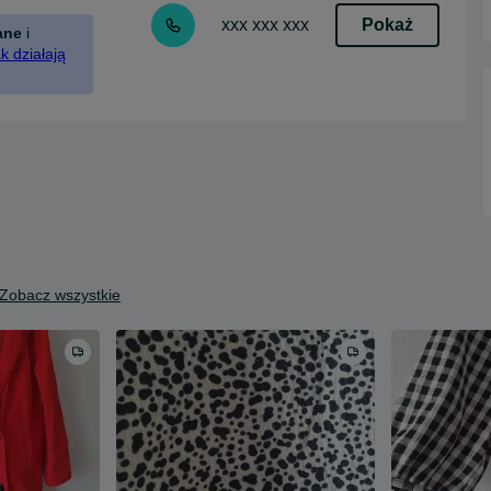
Pokaż
xxx xxx xxx
ane
i
k działają
Zobacz wszystkie