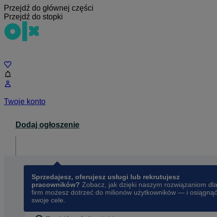
Przejdź do głównej części
Przejdź do stopki
Czat
Twoje konto
Dodaj ogłoszenie
Dla biznesu
opens in a new tab
Sprzedajesz, oferujesz usługi lub rekrutujesz
pracowników?
Zobacz, jak dzięki naszym rozwiązaniom dl
firm możesz dotrzeć do milionów użytkowników — i osiągną
swoje cele.