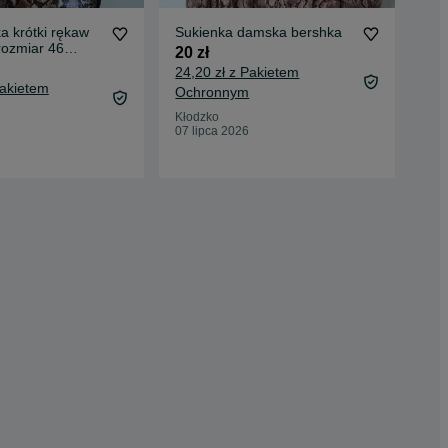
ka krótki rękaw
Sukienka damska bershka
NO
rozmiar 46
wzó
20 zł
roz
14 
24,20 zł z Pakietem
Pakietem
17,
Ochronnym
Oc
Kłodzko
07 lipca 2026
Ryb
05 