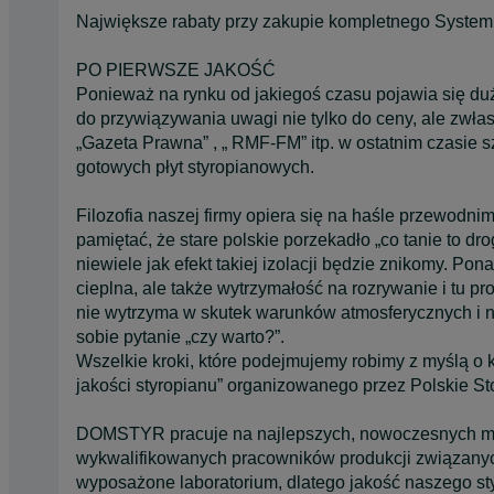
Największe rabaty przy zakupie kompletnego System
PO PIERWSZE JAKOŚĆ
Ponieważ na rynku od jakiegoś czasu pojawia się du
do przywiązywania uwagi nie tylko do ceny, ale zwła
„Gazeta Prawna” , „ RMF-FM” itp. w ostatnim czasie s
gotowych płyt styropianowych.
Filozofia naszej firmy opiera się na haśle przewodnim 
pamiętać, że stare polskie porzekadło „co tanie to dr
niewiele jak efekt takiej izolacji będzie znikomy. Pon
cieplna, ale także wytrzymałość na rozrywanie i tu pr
nie wytrzyma w skutek warunków atmosferycznych i na
sobie pytanie „czy warto?”.
Wszelkie kroki, które podejmujemy robimy z myślą o 
jakości styropianu” organizowanego przez Polskie S
DOMSTYR pracuje na najlepszych, nowoczesnych mas
wykwalifikowanych pracowników produkcji związanych 
wyposażone laboratorium, dlatego jakość naszego sty