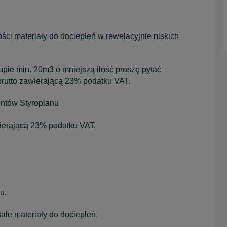
ci materiały do dociepleń w rewelacyjnie niskich
pie min. 20m3 o mniejszą ilość proszę pytać
brutto zawierającą 23% podatku VAT.
entów Styropianu
ierającą 23% podatku VAT.
u.
ałe materiały do dociepleń.