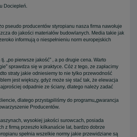
u Dociepleń.
żo pseudo producentów styropianu nasza firma nawołuje
szcza do jakości materiałów budowlanych. Media takie jak
zeroko informują o niespełnieniu norm europejskich
tj. „po pierwsze jakość” , a po drugie cena. Warto
ogie” sprawdza się w praktyce. Cóż z tego, ze zapłacimy
adto straty jakie odniesiemy to nie tylko przewodność
oblem jest większy, gdyż może się stać tak, że elewacja
jprościej odpadnie ze ściany, dlatego należy zadać
kliencie, dlatego przystąpiliśmy do programu„gwarancja
towarzyszenie Producentów.
zynach, wysokiej jakości surowcach, posiada
z firmą przeszło kilkanaście lat, bardzo dobrze
ropianu spełnia wszelkie normy jakie przewidziane są