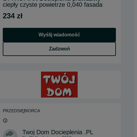
ciepły czyste powietrze 0,040 fasada
234 zł
Wyślij wiadomość
Zadzwoń
PRZEDSIĘBIORCA
Twoj Dom Docieplenia .PL