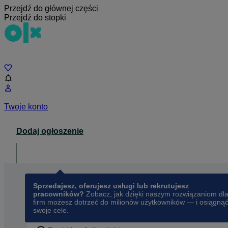
Przejdź do głównej części
Przejdź do stopki
Czat
Twoje konto
Dodaj ogłoszenie
Dla biznesu
opens in a new tab
Sprzedajesz, oferujesz usługi lub rekrutujesz
pracowników?
Zobacz, jak dzięki naszym rozwiązaniom dl
firm możesz dotrzeć do milionów użytkowników — i osiągną
swoje cele.