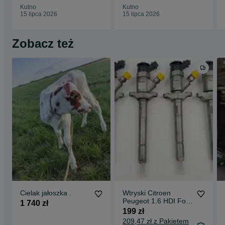
Kutno
Kutno
15 lipca 2026
15 lipca 2026
Zobacz też
Cielak jałoszka .
Wtryski Citroen
Peugeot 1.6 HDI Ford
1 740 zł
1.6 TDCI Mazda
199 zł
Volvo 1.6D Bosch
209,47 zł z Pakietem