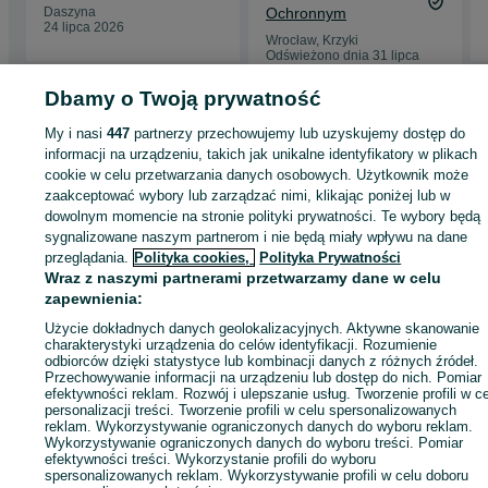
Daszyna
Ochronnym
24 lipca 2026
Wrocław, Krzyki
Odświeżono dnia 31 lipca
2026
Dbamy o Twoją prywatność
My i nasi
447
partnerzy przechowujemy lub uzyskujemy dostęp do
Strona główna
Budowa i Remont
Ściany i elewacje
Izolacje
Styropian
informacji na urządzeniu, takich jak unikalne identyfikatory w plikach
Styropian - Łódzkie
Styropian - Kutno
cookie w celu przetwarzania danych osobowych. Użytkownik może
zaakceptować wybory lub zarządzać nimi, klikając poniżej lub w
dowolnym momencie na stronie polityki prywatności. Te wybory będą
KATEGORIA
sygnalizowane naszym partnerom i nie będą miały wpływu na dane
przeglądania.
Polityka cookies,
Polityka Prywatności
ID:
Wraz z naszymi partnerami przetwarzamy dane w celu
626164882
Wyświetlenia: 8
zapewnienia:
Użycie dokładnych danych geolokalizacyjnych. Aktywne skanowanie
Zadzwoń / SMS
Wyślij wiadomość
charakterystyki urządzenia do celów identyfikacji. Rozumienie
odbiorców dzięki statystyce lub kombinacji danych z różnych źródeł.
Przechowywanie informacji na urządzeniu lub dostęp do nich. Pomiar
efektywności reklam. Rozwój i ulepszanie usług. Tworzenie profili w c
personalizacji treści. Tworzenie profili w celu spersonalizowanych
reklam. Wykorzystywanie ograniczonych danych do wyboru reklam.
Wykorzystywanie ograniczonych danych do wyboru treści. Pomiar
efektywności treści. Wykorzystanie profili do wyboru
spersonalizowanych reklam. Wykorzystywanie profili w celu doboru