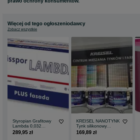
prawo ochrony konsumentów.
Więcej od tego ogłoszeniodawcy
Zobacz wszystkie
Styropian Grafitowy
KREISEL NANOTYNK
Lambda 0,032
Tynk silikonowy
SWISSPOR TYNK
Silikon Protect 031
289,95 zł
169,89 zł
SILIKONOWY ATLAS
25kg Promocja !!!