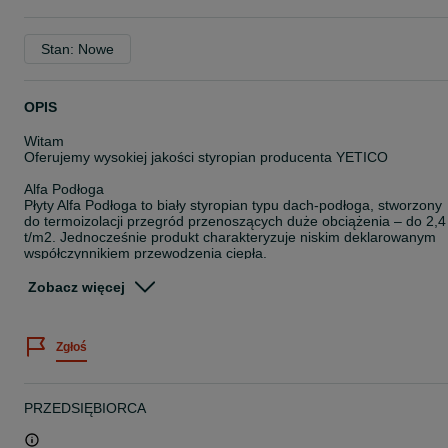
Stan: Nowe
OPIS
Witam
Oferujemy wysokiej jakości styropian producenta YETICO
Alfa Podłoga
Płyty Alfa Podłoga to biały styropian typu dach-podłoga, stworzony
do termoizolacji przegród przenoszących duże obciążenia – do 2,4
t/m2. Jednocześnie produkt charakteryzuje niskim deklarowanym
współczynnikiem przewodzenia ciepła.
Lambda: 0,038 [W/m.K]
Zobacz więcej
Naprężenia ściskające: CS(10) ≥ 80 [kPa]
Wymiary płyt: 1000 x 500 [mm]
Grubość płyt: 5 cm
Zgłoś
Krawędzie: gładkie
Zastosowanie
izolacja cieplna podłóg i dachów o obciążeniach użytkowych do 2,4
t/m2
PRZEDSIĘBIORCA
izolacja cieplna podłóg na gruncie w budownictwie mieszkalnym,
użyteczności publicznej i przemysłowym przy normalnych
obciążeniach