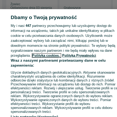
Ravago, Sytnhos,
Żywiec
Swisspor,
Odświeżono dnia 03 sierpnia
Graboszyce
Austrotherm, różne
2026
22 lipca 2026
grubości, do
Dbamy o Twoją prywatność
fundamentów, izolacja
termiczna,
wodoodporny
My i nasi
447
partnerzy przechowujemy lub uzyskujemy dostęp do
Strona główna
Budowa i Remont
Ściany i elewacje
Izolacje
Styropian
informacji na urządzeniu, takich jak unikalne identyfikatory w plikach
Styropian - Śląskie
Styropian - Bielsko-Biała
cookie w celu przetwarzania danych osobowych. Użytkownik może
zaakceptować wybory lub zarządzać nimi, klikając poniżej lub w
dowolnym momencie na stronie polityki prywatności. Te wybory będą
KATEGORIA
sygnalizowane naszym partnerom i nie będą miały wpływu na dane
przeglądania.
Polityka cookies,
Polityka Prywatności
Wraz z naszymi partnerami przetwarzamy dane w celu
ID:
814759906
Wyświetlenia: 4
zapewnienia:
Użycie dokładnych danych geolokalizacyjnych. Aktywne skanowanie
Zadzwoń / SMS
Wyślij wiadomość
charakterystyki urządzenia do celów identyfikacji. Rozumienie
odbiorców dzięki statystyce lub kombinacji danych z różnych źródeł.
Przechowywanie informacji na urządzeniu lub dostęp do nich. Pomiar
efektywności reklam. Rozwój i ulepszanie usług. Tworzenie profili w c
personalizacji treści. Tworzenie profili w celu spersonalizowanych
reklam. Wykorzystywanie ograniczonych danych do wyboru reklam.
Wykorzystywanie ograniczonych danych do wyboru treści. Pomiar
efektywności treści. Wykorzystanie profili do wyboru
spersonalizowanych reklam. Wykorzystywanie profili w celu doboru
spersonalizowanych treści.
Lista partnerów (dostawców)