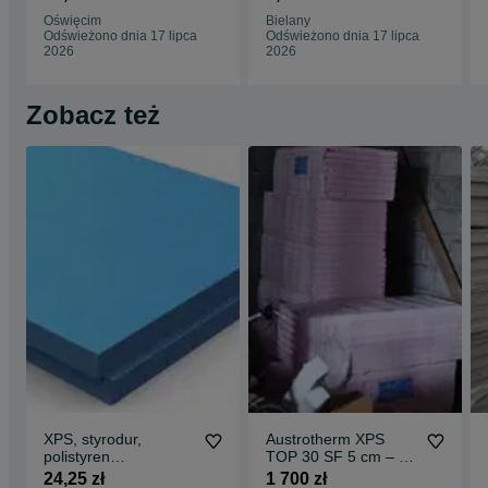
24x24x59 UZ
Oświęcim
Bielany
Odświeżono dnia 17 lipca
Odświeżono dnia 17 lipca
2026
2026
Zobacz też
XPS, styrodur,
Austrotherm XPS
polistyren
TOP 30 SF 5 cm – 7
ekstrudowany Hoch,
paczek, 42 m², nowy
24,25 zł
1 700 zł