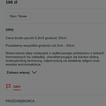
166 zł
Stan: Nowe
OPIS
Cena brutto paczki 0,3m3 grubość 10cm
Posiadamy wszystkie grubości od 2cm - 20cm
Nowoczesne płyty izolacyjne z wytłaczanego polistyrenu o bokach
formowanych na zakładkę, charakteryzujące się bardzo dobrą
izolacyjnością termiczną, odpornością na działanie wilgoci oraz
wysoką wytrzymałością.
Przeznaczenie i zakres stosowania
Zobacz więcej
Zapewniamy transport - napisz gdzie - WYCENIMY
Niniejsze ogłoszenie jest wyłącznie informacją handlową i nie
Zgłoś
stanowi oferty w myśl art. 66 §1. Kodeksu Cywilnego. Sprzedający
nie odpowiada za ewentualne błędy lub nieaktualność ogłoszenia.
Aby sprawdzić aktualność ceny i zgodność oferty z rzeczywistością
Użytkownik powinien skontaktować się z przedstawicielem
PRZEDSIĘBIORCA
handlowym.