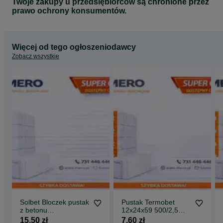
Twoje zakupy u przedsiębiorców są chronione przez
prawo ochrony konsumentów.
Więcej od tego ogłoszeniodawcy
Zobacz wszystkie
Solbet Bloczek pustak
Pustak Termobet
z betonu
12x24x59 500/2,5
komórkowego
Mpa
15,50 zł
7,60 zł