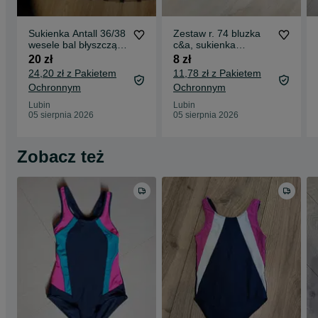
Sukienka Antall 36/38
Zestaw r. 74 bluzka
wesele bal błyszcząca
c&a, sukienka
brokat tiul
dżinsowa c&a,
20 zł
8 zł
sukienka cherokee
24,20 zł z Pakietem
11,78 zł z Pakietem
Ochronnym
Ochronnym
Lubin
Lubin
05 sierpnia 2026
05 sierpnia 2026
Zobacz też