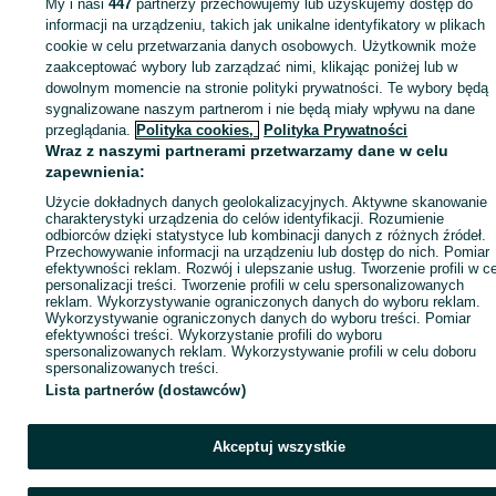
My i nasi
447
partnerzy przechowujemy lub uzyskujemy dostęp do
Zaloguj się lub załóż konto na OLX, aby skontaktować się z t
informacji na urządzeniu, takich jak unikalne identyfikatory w plikach
sprzedającym
cookie w celu przetwarzania danych osobowych. Użytkownik może
zaakceptować wybory lub zarządzać nimi, klikając poniżej lub w
dowolnym momencie na stronie polityki prywatności. Te wybory będą
sygnalizowane naszym partnerom i nie będą miały wpływu na dane
Zaloguj się / Załóż konto
przeglądania.
Polityka cookies,
Polityka Prywatności
Wraz z naszymi partnerami przetwarzamy dane w celu
Wyślij wiadomość
Kup
zapewnienia:
Użycie dokładnych danych geolokalizacyjnych. Aktywne skanowanie
charakterystyki urządzenia do celów identyfikacji. Rozumienie
odbiorców dzięki statystyce lub kombinacji danych z różnych źródeł.
Przechowywanie informacji na urządzeniu lub dostęp do nich. Pomiar
efektywności reklam. Rozwój i ulepszanie usług. Tworzenie profili w c
personalizacji treści. Tworzenie profili w celu spersonalizowanych
reklam. Wykorzystywanie ograniczonych danych do wyboru reklam.
Wykorzystywanie ograniczonych danych do wyboru treści. Pomiar
efektywności treści. Wykorzystanie profili do wyboru
spersonalizowanych reklam. Wykorzystywanie profili w celu doboru
spersonalizowanych treści.
Lista partnerów (dostawców)
Akceptuj wszystkie