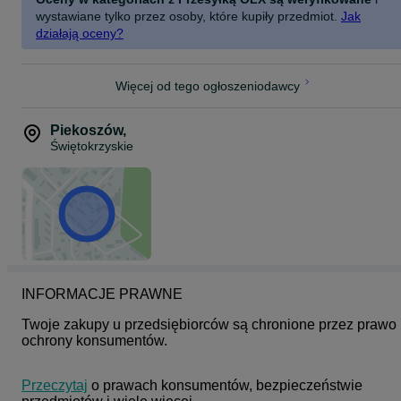
Wgrane melodyjki,
wystawiane tylko przez osoby, które kupiły przedmiot.
Jak
działają oceny?
Przycisk syreny strażackiej,
Wskaźnik Naładowania
Więcej od tego ogłoszeniodawcy
Start
Włącznik z Odgłosami Silnika,
Piekoszów
,
Świętokrzyskie
Otwierane Drzwi
Blokada,
Siedzenie
Plastik + pasy bezpieczeństwa,
36 x 20 x 28 cm,
INFORMACJE PRAWNE
Dodatkowe wyposażenie
Gaśnica na wodę,
Twoje zakupy u przedsiębiorców są chronione przez prawo 
ochrony konsumentów.
Kask strażacki,
Sikawka wraz z zbiornikami zakładanymi na plecy,
Przeczytaj
 o prawach konsumentów, bezpieczeństwie 