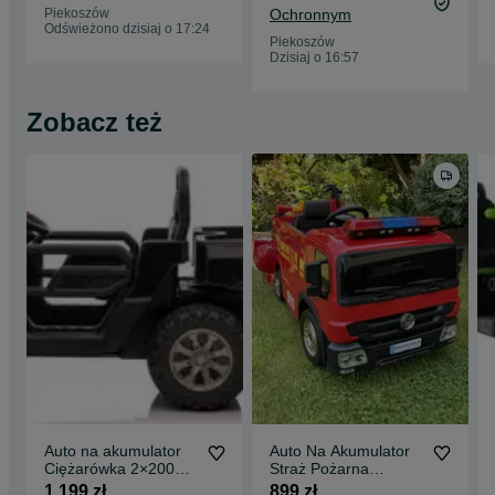
akumulator
Instrukcja + komplet bezpieczników,
Piekoszów
Ochronnym
Odświeżono dzisiaj o 17:24
Piekoszów
Zestaw strażacki,
Dzisiaj o 16:57
Ładowarka,
Zobacz też
Pilot,
Pokrowiec Na Pojazd,
Kabel Mini Jack.
Specyfikacja
Marka inna
Liczba silników 1
Moc silnika 12000RPM
Liczba akumulatorów 1
Pojemność akumulatorów 12V/10Ah
Pilot
Auto na akumulator
Auto Na Akumulator
Ciężarówka 2×200
Straż Pożarna
Biegi przód, tył
Watt 24 Volt Koła EVA
Akumulator 12V 10Ah
1 199 zł
899 zł