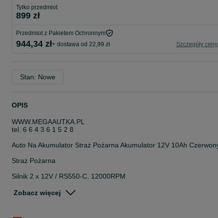
Tylko przedmiot
899 zł
Przedmiot z Pakietem Ochronnym
944,34 zł
+ dostawa od 22,99 zł
Szczegóły ceny
Stan: Nowe
OPIS
WWW.MEGAAUTKA.PL
tel. 6 6 4 3 6 1 5 2 8
Auto Na Akumulator Straż Pożarna Akumulator 12V 10Ah Czerwon
Straż Pożarna
Silnik 2 x 12V / RS550-C, 12000RPM
Akumulator 12V/10Ah (przenośny),
Zobacz więcej
Pilot 2.4 GHz,