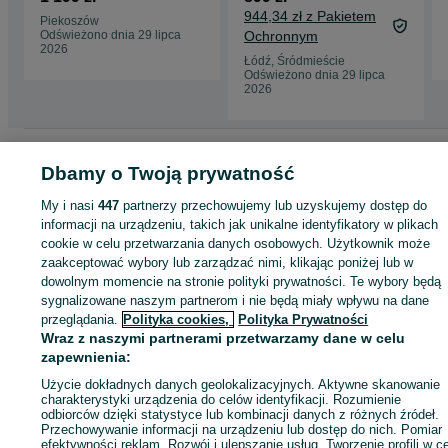
Skóra MP4
Czerwony Samochód
Amortyzatory przód
944,34 zł z Pakietem
Piekoszów
elektryczny dla dzieci
Odświeżono dnia 29 lipca
Ochronnym
PILOT
Liczba miejsc 1
2026
Łódź, Śródmieście
Materiał siedzenia plastik
Odświeżono dnia 29 lipca
2026
Koła piankowe EVA
Efekty dźwiękowe
Strona główna
Dla Dzieci
Zabawki
Pojazdy elektryczne
Pojazdy
kogut strażacki
Dbamy o Twoją prywatność
elektryczne - Świętokrzyskie
Pojazdy elektryczne - Piekoszów
Światła
My i nasi
447
partnerzy przechowujemy lub uzyskujemy dostęp do
informacji na urządzeniu, takich jak unikalne identyfikatory w plikach
KATEGORIA
kogut strażacki
cookie w celu przetwarzania danych osobowych. Użytkownik może
zaakceptować wybory lub zarządzać nimi, klikając poniżej lub w
Przycisk bezpieczeństwa STOP
ID:
1010179227
Wyświetlenia: 1
dowolnym momencie na stronie polityki prywatności. Te wybory będą
Pasy bezpieczeństwa
sygnalizowane naszym partnerom i nie będą miały wpływu na dane
przeglądania.
Polityka cookies,
Polityka Prywatności
Wolny START
Kup
Wraz z naszymi partnerami przetwarzamy dane w celu
zapewnienia:
Otwierane drzwi
Użycie dokładnych danych geolokalizacyjnych. Aktywne skanowanie
Kolor czerwony
charakterystyki urządzenia do celów identyfikacji. Rozumienie
odbiorców dzięki statystyce lub kombinacji danych z różnych źródeł.
Wyposażenie dodatkowe
Przechowywanie informacji na urządzeniu lub dostęp do nich. Pomiar
efektywności reklam. Rozwój i ulepszanie usług. Tworzenie profili w c