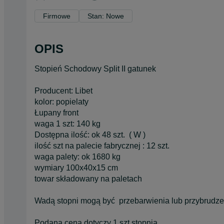
Firmowe
Stan: Nowe
OPIS
Stopień Schodowy Split II gatunek
Producent: Libet
kolor: popielaty
Łupany front
waga 1 szt: 140 kg
Dostępna ilość: ok 48 szt. ( W )
ilość szt na palecie fabrycznej : 12 szt.
waga palety: ok 1680 kg
wymiary 100x40x15 cm
towar składowany na paletach
Wadą stopni mogą być przebarwienia lub przybrudze
Podana cena dotyczy 1 szt stopnia.