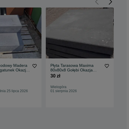
hodowy Madera
Płyta Tarasowa Maxima
Blo
 gatunek Okazja
80x80x8 Gołębi Okazja
Sto
!
Libet Promocja II gatunek
Lew
30 zł
130
Wielogóra
Wie
nia 25 lipca 2026
01 sierpnia 2026
Odś