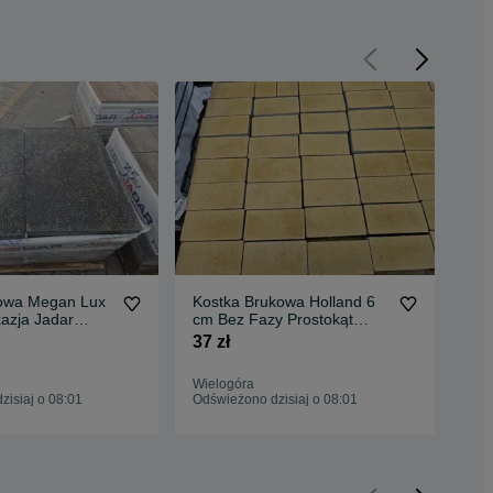
sowa Megan Lux
Kostka Brukowa Holland 6
Ko
azja Jadar
cm Bez Fazy Prostokąt
Pia
yprzedaż !
Podjazd Galabeton
gat
37 zł
42 
Wielogóra
Wie
isiaj o 08:01
Odświeżono dzisiaj o 08:01
Dzis