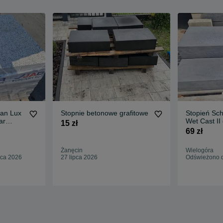
an Lux
Stopnie betonowe grafitowe
Stopień Sc
ar
Wet Cast II
15 zł
Wyprzedaż 
69 zł
Żanęcin
Wielogóra
pca 2026
27 lipca 2026
Odświeżono d