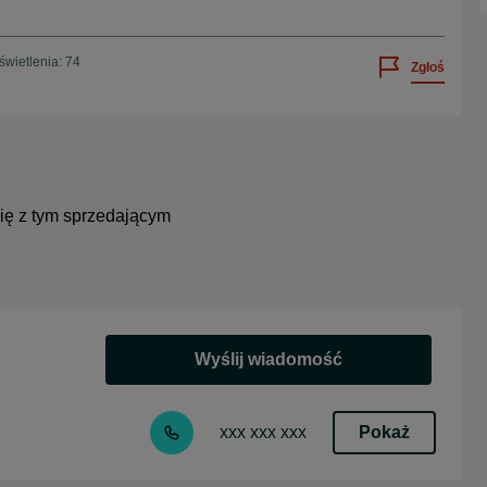
wietlenia: 74
Zgłoś
się z tym sprzedającym
Wyślij wiadomość
Pokaż
xxx xxx xxx