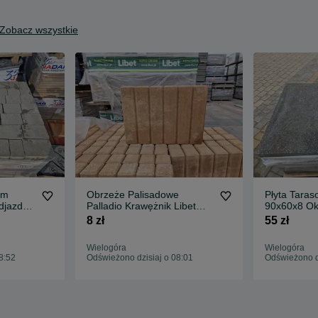
Zobacz wszystkie
cm
Obrzeże Palisadowe
Płyta Tara
djazd
Palladio Krawężnik Libet
90x60x8 Ok
Wyprzedaż II gatunek
Jesienna W
8 zł
55 zł
Wielogóra
Wielogóra
8:52
Odświeżono dzisiaj o 08:01
Odświeżono dz