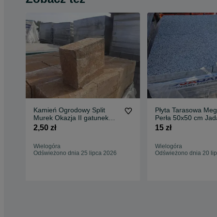
Kamień Ogrodowy Split
Płyta Tarasowa Meg
Murek Okazja II gatunek
Perła 50x50 cm Jad
Wyprzedaż
Okazja Wyprzedaż
2,50 zł
15 zł
Wielogóra
Wielogóra
Odświeżono dnia 25 lipca 2026
Odświeżono dnia 20 li