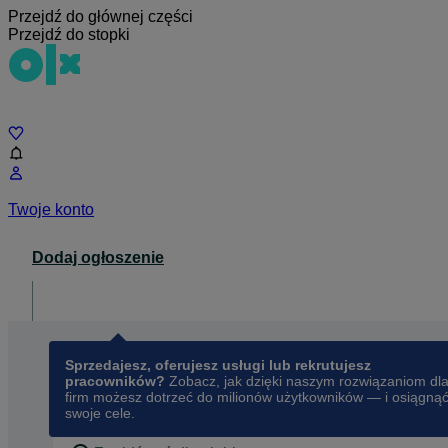
Przejdź do głównej części
Przejdź do stopki
Czat
Twoje konto
Dodaj ogłoszenie
Dla biznesu
opens in a new tab
Sprzedajesz, oferujesz usługi lub rekrutujesz
pracowników?
Zobacz, jak dzięki naszym rozwiązaniom dl
firm możesz dotrzeć do milionów użytkowników — i osiągną
swoje cele.