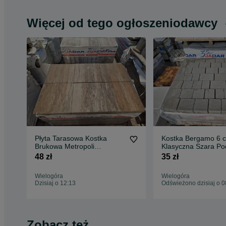
Więcej od tego ogłoszeniodawcy
Płyta Tarasowa Kostka
Kostka Bergamo 6 
Brukowa Metropoli
Klasyczna Szara Po
Colorblend 40x40x8 cm
Jadar Okazja
48 zł
35 zł
Okazja
Wielogóra
Wielogóra
Dzisiaj o 12:13
Odświeżono dzisiaj o 0
Zobacz też