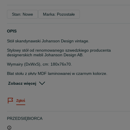
Stan: Nowe
Marka: Pozostałe
OPIS
Stół skandynawski Johanson Design vintage.
Stylowy stół od renomowanego szwedzkiego producenta
designerskich mebli Johanson Design AB.
Wymairy (DxWxS), cm: 180x76x70.
Blat stołu z płyty MDF laminowanej w czarnym kolorze.
Grubość blatu, mm: 25.
Zobacz więcej
Nogi: stal szlachetna szczotkowana.
Zgłoś
Stół nadaje się do wykorzystania zarówno jak w domu (salon,
jadalnia, pokój dzienny), tak i w biurze (sala konferencyjna, sala
oczekiwań itp.).
PRZEDSIĘBIORCA
Stan: nowy (powystawowy).
Możliwa dostawa na terenie Warszawy i okolic, zarówno jak wysyłk