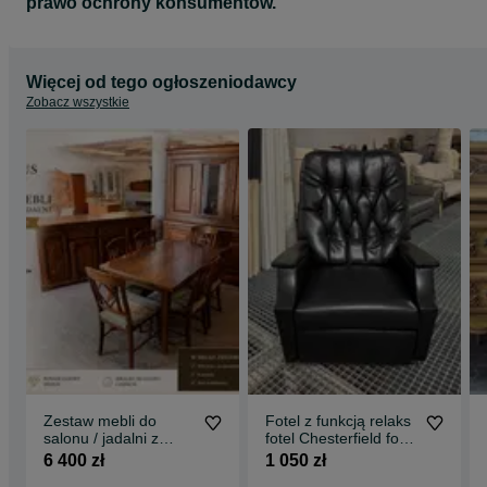
prawo ochrony konsumentów.
Więcej od tego ogłoszeniodawcy
Zobacz wszystkie
Zestaw mebli do
Fotel z funkcją relaks
salonu / jadalni z
fotel Chesterfield fotel
litego drewna
skórzany relaks
6 400 zł
1 050 zł
dębowego – styl