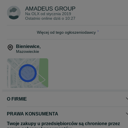
na terenie kraju.
AMADEUS GROUP
Przy zakupie od 1000 zł dostawa na terenie Warszawy i okolic
Na OLX od
stycznia 2019
GRATIS.
Ostatnio online dziś o 10:27
Cena za 1 szt. brutto.
Więcej od tego ogłoszeniodawcy
Meble są dostępne od ręki.
Szukasz inne meble, sprawdź pozostałe nasze aukcje.
Bieniewice
,
Mazowieckie
amadeusgroup.pl
O FIRMIE
PRAWA KONSUMENTA
Twoje zakupy u przedsiębiorców są chronione przez