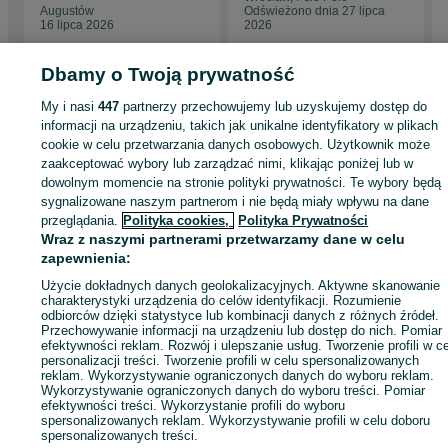
Augustów
Odświeżono dnia 27 lipca
16 lipca 2026
2026
Dbamy o Twoją prywatność
My i nasi
447
partnerzy przechowujemy lub uzyskujemy dostęp do
Strona główna
Dom i Ogród
Meble
Stoły
Stoły - Mazowieckie
Stoły -
informacji na urządzeniu, takich jak unikalne identyfikatory w plikach
Bieniewice
cookie w celu przetwarzania danych osobowych. Użytkownik może
zaakceptować wybory lub zarządzać nimi, klikając poniżej lub w
dowolnym momencie na stronie polityki prywatności. Te wybory będą
KATEGORIA
sygnalizowane naszym partnerom i nie będą miały wpływu na dane
przeglądania.
Polityka cookies,
Polityka Prywatności
Wraz z naszymi partnerami przetwarzamy dane w celu
ID:
924991808
Wyświetlenia: 11
zapewnienia:
Użycie dokładnych danych geolokalizacyjnych. Aktywne skanowanie
Zadzwoń / SMS
Wyślij wiadomość
charakterystyki urządzenia do celów identyfikacji. Rozumienie
odbiorców dzięki statystyce lub kombinacji danych z różnych źródeł.
Przechowywanie informacji na urządzeniu lub dostęp do nich. Pomiar
efektywności reklam. Rozwój i ulepszanie usług. Tworzenie profili w c
personalizacji treści. Tworzenie profili w celu spersonalizowanych
reklam. Wykorzystywanie ograniczonych danych do wyboru reklam.
Wykorzystywanie ograniczonych danych do wyboru treści. Pomiar
efektywności treści. Wykorzystanie profili do wyboru
spersonalizowanych reklam. Wykorzystywanie profili w celu doboru
spersonalizowanych treści.