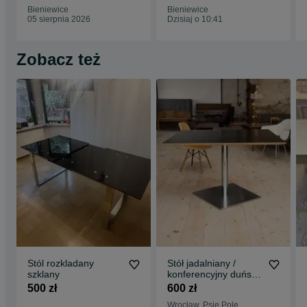
klasyczny
Bieniewice
Bieniewice
05 sierpnia 2026
Dzisiaj o 10:41
Zobacz też
Stól rozkladany
Stół jadalniany /
szklany
konferencyjny duński
Andersen Møbler
500 zł
600 zł
120cm
Wrocław, Psie Pole