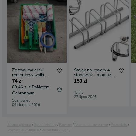
Zestaw malarski
Stojak na rowery 4
remontowy wałki
stanowisk - montaż
pędzle akcesoria
pionowy lub poziomy
74 zł
150 zł
80,46 zł z Pakietem
Ochronnym
Tychy
27 lipca 2026
Sosnowiec
06 sierpnia 2026
Strona główna
Sport i Hobby
Rowery
Akcesoria rowerowe
Pozostałe
Pozostałe - Śląskie
Pozostałe - Tychy