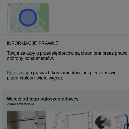
- dane do faktury;
- nr telefonu dla kuriera;
- adres e-mail do przesłania faktury (dokumentu zakupu i podstaw
gwarancji) - faktury wysyłam wyłącznie elektronicznie.
Jeżeli wybiorą Państwo przedpłatę (dostawa kurierem) zwrotnie
wyślę dane do przelewu.
HD16136
INFORMACJE PRAWNE
Twoje zakupy u przedsiębiorców są chronione przez prawo 
ochrony konsumentów.
Przeczytaj
 o prawach konsumentów, bezpieczeństwie 
przedmiotów i wiele więcej.
Więcej od tego ogłoszeniodawcy
Zobacz wszystkie