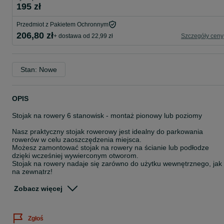
195 zł
Przedmiot z Pakietem Ochronnym
206,80 zł
+ dostawa od 22,99 zł
Szczegóły ceny
Stan: Nowe
OPIS
Stojak na rowery 6 stanowisk - montaż pionowy lub poziomy
Nasz praktyczny stojak rowerowy jest idealny do parkowania
rowerów w celu zaoszczędzenia miejsca.
Możesz zamontować stojak na rowery na ścianie lub podłodze
dzięki wcześniej wywierconym otworom.
Stojak na rowery nadaje się zarówno do użytku wewnętrznego, jak 
na zewnątrz!
Do wszystkich typowych szerokości opon 35-60 mm
Zobacz więcej
DANE TECHNICZNE:
160 x 32 x 27 cm (L / W / H)
Zgłoś
Waga: 8,0 kg