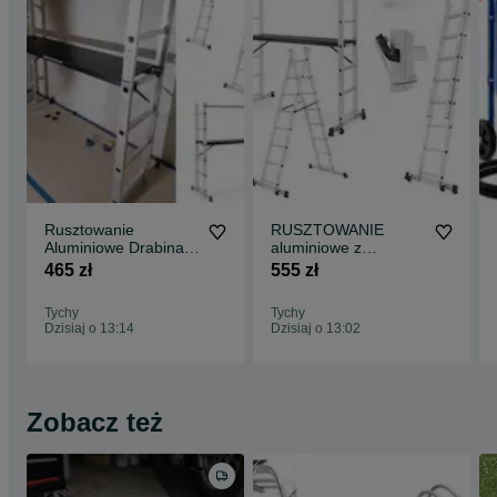
Rusztowanie
RUSZTOWANIE
Aluminiowe Drabina
aluminiowe z
3w1 Podest 2x6
podestem 2 x 8
465 zł
555 zł
Mocne 150kg
WIELOFUNKCYJNE -
PROMOCJA
PROMOCJA !
Tychy
Tychy
Dzisiaj o 13:14
Dzisiaj o 13:02
Zobacz też