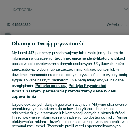
KATEGORIA
ID:
615984820
Wyświetlenia:
Dbamy o Twoją prywatność
Zaloguj się lub załóż konto na OLX, aby skontaktować się z t
My i nasi
447
partnerzy przechowujemy lub uzyskujemy dostęp do
sprzedającym
informacji na urządzeniu, takich jak unikalne identyfikatory w plikach
cookie w celu przetwarzania danych osobowych. Użytkownik może
zaakceptować wybory lub zarządzać nimi, klikając poniżej lub w
dowolnym momencie na stronie polityki prywatności. Te wybory będą
Zaloguj się / Załóż konto
sygnalizowane naszym partnerom i nie będą miały wpływu na dane
przeglądania.
Polityka cookies,
Polityka Prywatności
Kup
Wraz z naszymi partnerami przetwarzamy dane w celu
zapewnienia:
Użycie dokładnych danych geolokalizacyjnych. Aktywne skanowanie
charakterystyki urządzenia do celów identyfikacji. Rozumienie
odbiorców dzięki statystyce lub kombinacji danych z różnych źródeł.
Przechowywanie informacji na urządzeniu lub dostęp do nich. Pomiar
efektywności reklam. Rozwój i ulepszanie usług. Tworzenie profili w c
personalizacji treści. Tworzenie profili w celu spersonalizowanych