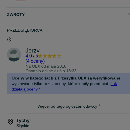
Materiał: stal malowana proszkowo
Średnica rury: 15 mm
Odległość od koła do koła: około 30 cm
ZWROTY
Stojak na rowery jest dostarczany w stanie niezmontowanym
W ZESTAWIE
PRZEDSIĘBIORCA
1x stojak na rowery + materiały montażowe
DOSTAWA:
Jerzy
Produkt sprowadzany z Niemiec - niedostępny na rynku polskim.
4.0
/
5
Czas dostawy - 2 dni roboczych.
(
4 oceny
)
Na OLX od
maja 2018
brak odbioru osobistego
Ostatnio online dziś o 13:33
kurier - koszt 15,00 zł,
pobranie - koszt 25,00 zł.
Oceny w kategoriach z Przesyłką OLX są weryfikowane
i
Wystawiam fakturę VAT.
wystawiane tylko przez osoby, które kupiły przedmiot.
Jak
Udzielam gwarancji - 12 miesięcy.
działają oceny?
SKŁADANIE ZAMÓWIENIA:
Zamówienie można składać przez :
Więcej od tego ogłoszeniodawcy
- wiadomość z aukcji OLX (preferowana);
- SMS;
- telefonicznie.
Tychy
,
Przy składaniu zamówienia proszę o następujące dane:
Śląskie
- adres do wysyłki;