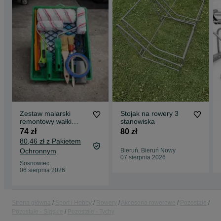
Zestaw malarski
Stojak na rowery 3
remontowy wałki
stanowiska
pędzle akcesoria
74 zł
80 zł
80,46 zł z Pakietem
Ochronnym
Bieruń, Bieruń Nowy
07 sierpnia 2026
Sosnowiec
06 sierpnia 2026
Strona główna
Sport i Hobby
Rowery
Akcesoria rowerowe
Pozostałe
Pozostałe - Śląskie
Pozostałe - Tychy