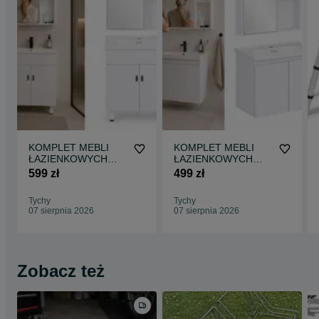
KOMPLET MEBLI
KOMPLET MEBLI
ŁAZIENKOWYCH
ŁAZIENKOWYCH
szafka stojąca z
szafka wisząca z
599 zł
499 zł
umywalką + szafka z
umywalką + szafka z
lustrem
lustrem
Tychy
Tychy
07 sierpnia 2026
07 sierpnia 2026
Zobacz też