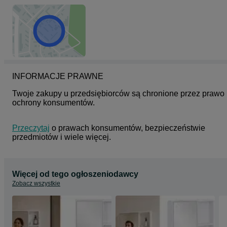
- dane do faktury;
- nr telefonu dla kuriera;
- adres e-mail do przesłania faktury (dokumentu zakupu i podstaw
gwarancji) - faktury wysyłam wyłącznie elektronicznie.
Jeżeli wybiorą Państwo przedpłatę (dostawa kurierem) zwrotnie
wyślę dane do przelewu.
HD16136
INFORMACJE PRAWNE
Twoje zakupy u przedsiębiorców są chronione przez prawo 
ochrony konsumentów.
Przeczytaj
 o prawach konsumentów, bezpieczeństwie 
przedmiotów i wiele więcej.
Więcej od tego ogłoszeniodawcy
Zobacz wszystkie