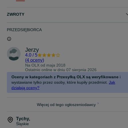
Materiał: stal malowana proszkowo
Średnica rury: 15 mm
Odległość od koła do koła: około 30 cm
ZWROTY
Stojak na rowery jest dostarczany w stanie niezmontowanym
W ZESTAWIE
PRZEDSIĘBIORCA
1x stojak na rowery + materiały montażowe
DOSTAWA:
Jerzy
Produkt sprowadzany z Niemiec - niedostępny na rynku polskim.
4.0
/
5
Czas dostawy - 2 dni roboczych.
(
4 oceny
)
Na OLX od
maja 2018
brak odbioru osobistego
Ostatnio online w dniu 07 sierpnia 2026
kurier - koszt 15,00 zł,
pobranie - koszt 25,00 zł.
Oceny w kategoriach z Przesyłką OLX są weryfikowane
i
Wystawiam fakturę VAT.
wystawiane tylko przez osoby, które kupiły przedmiot.
Jak
Udzielam gwarancji - 12 miesięcy.
działają oceny?
SKŁADANIE ZAMÓWIENIA:
Zamówienie można składać przez :
Więcej od tego ogłoszeniodawcy
- wiadomość z aukcji OLX (preferowana);
- SMS;
- telefonicznie.
Tychy
,
Przy składaniu zamówienia proszę o następujące dane:
Śląskie
- adres do wysyłki;