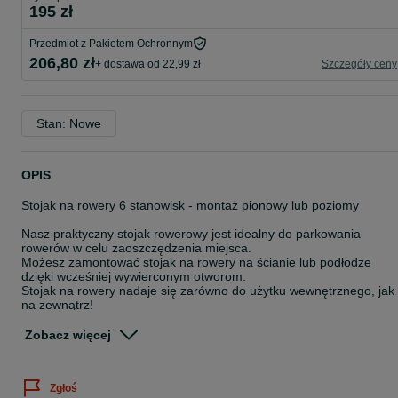
195 zł
Przedmiot z Pakietem Ochronnym
206,80 zł
+ dostawa od 22,99 zł
Szczegóły ceny
Stan: Nowe
OPIS
Stojak na rowery 6 stanowisk - montaż pionowy lub poziomy
Nasz praktyczny stojak rowerowy jest idealny do parkowania
rowerów w celu zaoszczędzenia miejsca.
Możesz zamontować stojak na rowery na ścianie lub podłodze
dzięki wcześniej wywierconym otworom.
Stojak na rowery nadaje się zarówno do użytku wewnętrznego, jak 
na zewnątrz!
Do wszystkich typowych szerokości opon 35-60 mm
Zobacz więcej
DANE TECHNICZNE:
160 x 32 x 27 cm (L / W / H)
Zgłoś
Waga: 8,0 kg