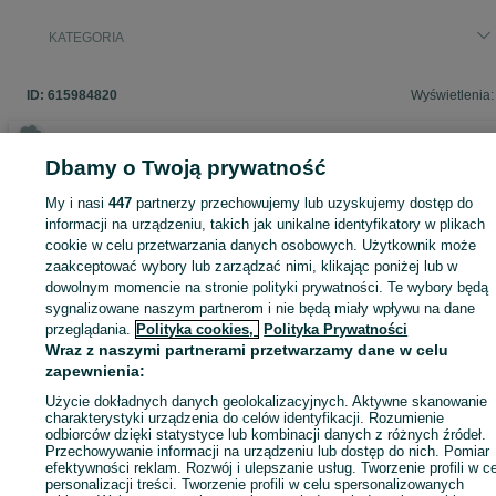
KATEGORIA
ID:
615984820
Wyświetlenia:
Dbamy o Twoją prywatność
Zaloguj się lub załóż konto na OLX, aby skontaktować się z t
My i nasi
447
partnerzy przechowujemy lub uzyskujemy dostęp do
sprzedającym
informacji na urządzeniu, takich jak unikalne identyfikatory w plikach
cookie w celu przetwarzania danych osobowych. Użytkownik może
zaakceptować wybory lub zarządzać nimi, klikając poniżej lub w
dowolnym momencie na stronie polityki prywatności. Te wybory będą
Zaloguj się / Załóż konto
sygnalizowane naszym partnerom i nie będą miały wpływu na dane
przeglądania.
Polityka cookies,
Polityka Prywatności
Kup
Wraz z naszymi partnerami przetwarzamy dane w celu
zapewnienia:
Użycie dokładnych danych geolokalizacyjnych. Aktywne skanowanie
charakterystyki urządzenia do celów identyfikacji. Rozumienie
odbiorców dzięki statystyce lub kombinacji danych z różnych źródeł.
Przechowywanie informacji na urządzeniu lub dostęp do nich. Pomiar
efektywności reklam. Rozwój i ulepszanie usług. Tworzenie profili w c
personalizacji treści. Tworzenie profili w celu spersonalizowanych