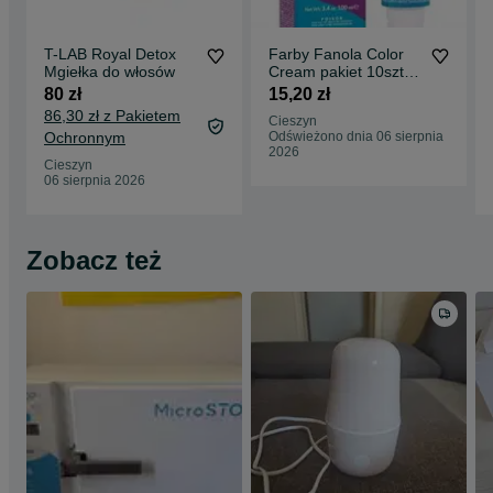
T-LAB Royal Detox
Farby Fanola Color
Mgiełka do włosów
Cream pakiet 10szt
(cena za szt 15,20zł)
80 zł
15,20 zł
86,30 zł z Pakietem
Cieszyn
Ochronnym
Odświeżono dnia 06 sierpnia
2026
Cieszyn
06 sierpnia 2026
Zobacz też