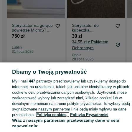
Sterylizator na gorące
Sterylizator do
powietrze MicroSTOP
kubeczka
GP-10 LUBLIN
menstruacyjnego
750 zł
30 zł
Warszawy Rzeszowa
34,55 zł z Pakietem
Lublin
Ochronnym
31 lipca 2026
Opole
28 lipca 2026
Dbamy o Twoją prywatność
Strona główna
Zdrowie i Uroda
Pozostałe
Pozostałe - Śląskie
Pozostałe -
My i nasi
447
partnerzy przechowujemy lub uzyskujemy dostęp do
Cieszyn
informacji na urządzeniu, takich jak unikalne identyfikatory w plikach
cookie w celu przetwarzania danych osobowych. Użytkownik może
zaakceptować wybory lub zarządzać nimi, klikając poniżej lub w
KATEGORIA
dowolnym momencie na stronie polityki prywatności. Te wybory będą
sygnalizowane naszym partnerom i nie będą miały wpływu na dane
przeglądania.
Polityka cookies,
Polityka Prywatności
ID:
896228285
Wyświetlenia: 
Wraz z naszymi partnerami przetwarzamy dane w celu
zapewnienia:
Kup