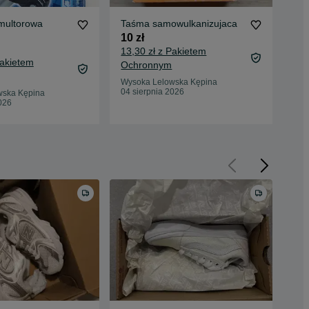
multorowa
Taśma samowulkanizujaca
Ok
H
CO
10 zł
5 z
13,30 zł z Pakietem
Pakietem
9,2
Ochronnym
Oc
Wysoka Lelowska Kępina
04 sierpnia 2026
wska Kępina
Wys
026
03 