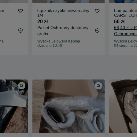
cm
Łącznik szybki uniwersalny
Lampa aku
1/4
CARSTEC
20 zł
60 zł
Pakiet Ochronny dostępny
66,40 zł z 
gratis
Ochronnym
na
Wysoka Lelowska Kępina
Wysoka Lelo
Dzisiaj o 10:40
04 sierpnia 2