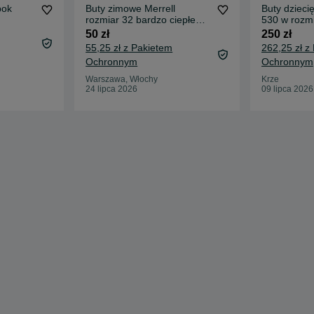
bok
Buty zimowe Merrell
Buty dzieci
rozmiar 32 bardzo ciepłe
530 w rozm
kozaki
50 zł
250 zł
55,25 zł z Pakietem
262,25 zł z
Ochronnym
Ochronnym
Warszawa, Włochy
Krze
24 lipca 2026
09 lipca 2026