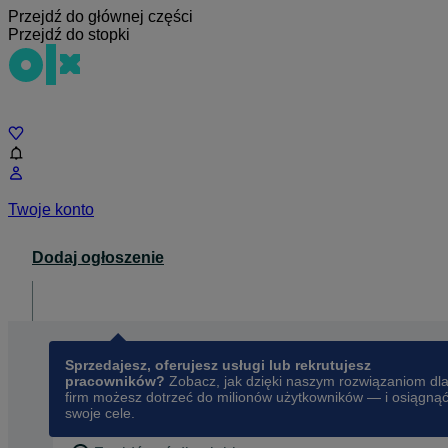
Przejdź do głównej części
Przejdź do stopki
Czat
Twoje konto
Dodaj ogłoszenie
Dla biznesu
opens in a new tab
Sprzedajesz, oferujesz usługi lub rekrutujesz
pracowników?
Zobacz, jak dzięki naszym rozwiązaniom dl
firm możesz dotrzeć do milionów użytkowników — i osiągną
swoje cele.