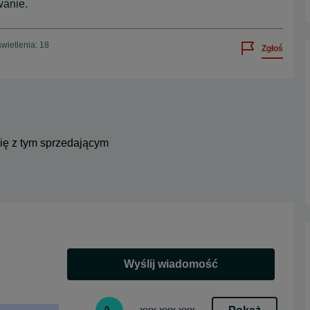
wanie.
wietlenia: 18
Zgłoś
się z tym sprzedającym
Wyślij wiadomość