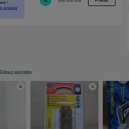
Pokaż
xxx xxx xxx
ane
i
k działają
Zobacz wszystkie