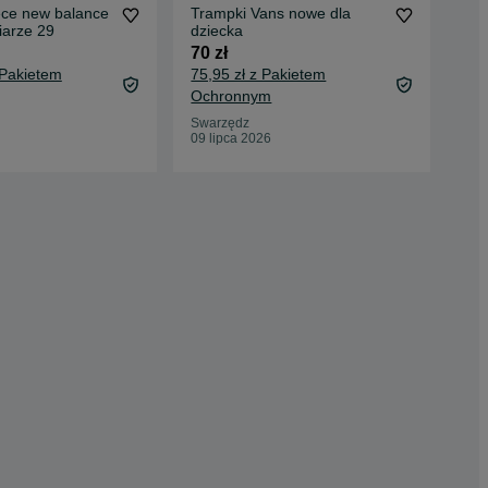
ęce new balance
Trampki Vans nowe dla
But
iarze 29
dziecka
85 
70 zł
91,
 Pakietem
75,95 zł z Pakietem
Oc
Ochronnym
San
14 
Swarzędz
09 lipca 2026