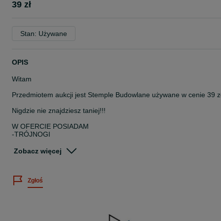
39 zł
Stan: Używane
OPIS
Witam
Przedmiotem aukcji jest Stemple Budowlane używane w cenie 39 z
Nigdzie nie znajdziesz taniej!!!
W OFERCIE POSIADAM
-TRÓJNOGI
-GŁOWICE
-STEMPLE BUDOWLANE
Zobacz więcej
-PŁYTA SZALUNKOWA
-DŹWIGARY H 20
Zgłoś
ZAPRASZAM NA MOJE INNE AUKCJE
PROSZĘ O KONTAKT 60*****00