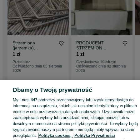
Strzemiona
PRODUCENT
(jarzemka)
STRZEMION
zbrojeniowe -
Strzemiona
1 zł
1 zł
budowlane do
budowlane na
Przedbórz
Częstochowa, Kiedrzyn
zbrojenia betonu stal
wymiar, jarzemka
Odświeżono dnia 05 sierpnia
Odświeżono dnia 02 sierpnia
2026
2026
Dbamy o Twoją prywatność
Strona główna
Budowa i Remont
Stemple i szalunki
Stemple
Stemple -
My i nasi
447
partnerzy przechowujemy lub uzyskujemy dostęp do
Śląskie
Stemple - Koniecpol
informacji na urządzeniu, takich jak unikalne identyfikatory w plikach
cookie w celu przetwarzania danych osobowych. Użytkownik może
zaakceptować wybory lub zarządzać nimi, klikając poniżej lub w
KATEGORIA
dowolnym momencie na stronie polityki prywatności. Te wybory będą
sygnalizowane naszym partnerom i nie będą miały wpływu na dane
ID:
871659782
Wyświetlenia: 9
przeglądania.
Polityka cookies,
Polityka Prywatności