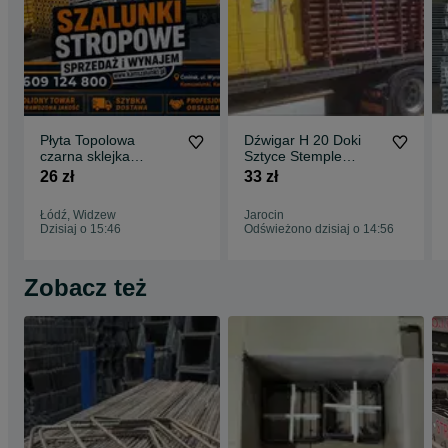
Płyta Topolowa
Dźwigar H 20 Doki
czarna sklejka
Sztyce Stemple
szalunkowa stemple
Budowlane Podpory
26 zł
33 zł
budowlane podpory
Stropowe Głowice
budowlane Głowica
Łódź, Widzew
Jarocin
krzyżowa Trójnogi
Dzisiaj o 15:46
Odświeżono dzisiaj o 14:56
Korony stojak
STEMPLE
BUDOWLANE
Zobacz też
Szalunki