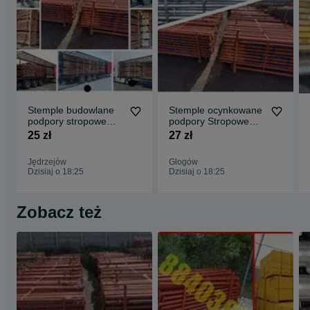
Stemple budowlane
Stemple ocynkowane
podpory stropowe
podpory Stropowe
Głowice korony
Dźwigary H20
25 zł
27 zł
trójnogi Dźwigary
Głowice Trójnogi
Płyta szalunkowa
Jędrzejów
Głogów
PODPORY
Dzisiaj o 18:25
Dzisiaj o 18:25
STROPOWE Szalunki
Budowlane Płyta
topolowa
Zobacz też