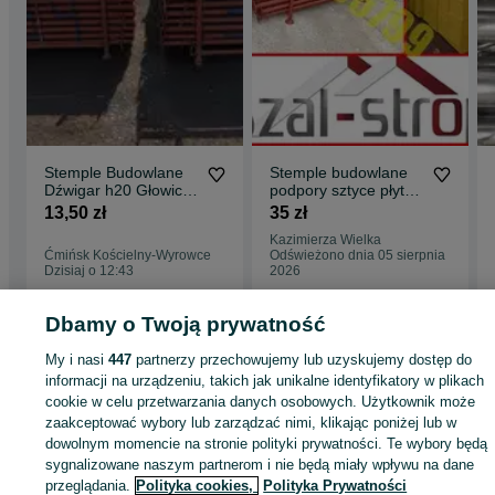
Stemple Budowlane
Stemple budowlane
Dźwigar h20 Głowice
podpory sztyce płyta
Trójnogi Płyta
sklejka dźwigary
13,50 zł
35 zł
szalunkowa
trójnogi głowice
Kazimierza Wielka
Ćmińsk Kościelny-Wyrowce
Odświeżono dnia 05 sierpnia
Dzisiaj o 12:43
2026
Dbamy o Twoją prywatność
Strona główna
Budowa i Remont
Stemple i szalunki
Stemple
Stemple -
My i nasi
447
partnerzy przechowujemy lub uzyskujemy dostęp do
Świętokrzyskie
Stemple - Ćmielów
informacji na urządzeniu, takich jak unikalne identyfikatory w plikach
cookie w celu przetwarzania danych osobowych. Użytkownik może
zaakceptować wybory lub zarządzać nimi, klikając poniżej lub w
KATEGORIA
dowolnym momencie na stronie polityki prywatności. Te wybory będą
sygnalizowane naszym partnerom i nie będą miały wpływu na dane
ID:
871650576
Wyświetlenia: 12
przeglądania.
Polityka cookies,
Polityka Prywatności