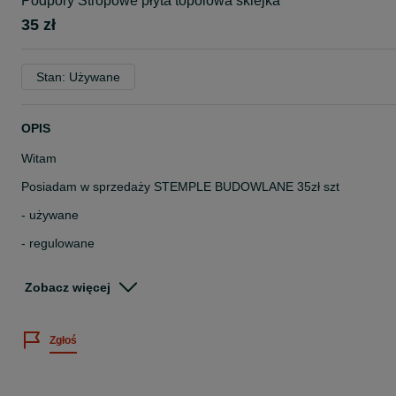
Podpory Stropowe płyta topolowa sklejka
35 zł
Stan: Używane
OPIS
Witam
Posiadam w sprzedaży STEMPLE BUDOWLANE 35zł szt
- używane
- regulowane
- ocynkowane i malowane
Zobacz więcej
Szeroki wybór długości (zakres do 1m-1,70m- 3m- 3,20m- 3,40m-
3,60m- 4m-4,50m-5,00m
Zgłoś
Dostępna nośność stempli 8KN, 10 KN, 12KN, 14KN, 20KN
Podana cena dotyczy najkrótszej długości stempla.