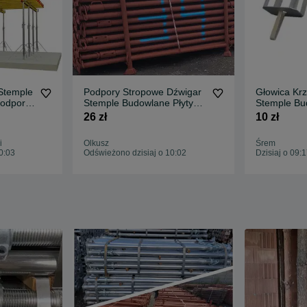
Stemple
Podpory Stropowe Dźwigar
Głowica Krzyżow
Podpory
Stemple Budowlane Płyty
Stemple Bu
rzyżowe
szalunkowe Żabki
Płyta Szal
26 zł
10 zł
zyżowe
ka
i
Olkusz
Śrem
0:03
Odświeżono dzisiaj o 10:02
Dzisiaj o 09: