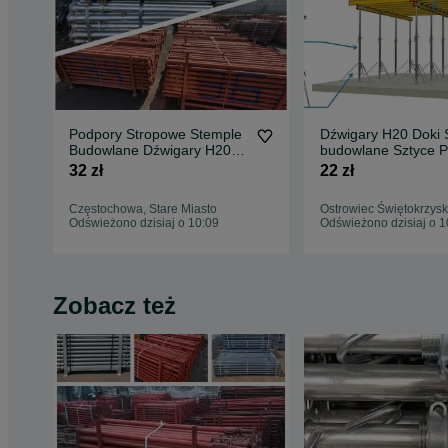
Podpory Stropowe Stemple
Dźwigary H20 Doki 
Budowlane Dźwigary H20
budowlane Sztyce 
Głowice Krzyżowe Doki
Stropowe Głowice k
32 zł
22 zł
Trójnogi płyta topolowa
Trójnogi Głowice kr
czarna Sklejka Żabki
Płyta topolowa sklej
Częstochowa, Stare Miasto
Ostrowiec Świętokrzysk
Szalunkowe szalunki
budowlana doki
Odświeżono dzisiaj o 10:09
Odświeżono dzisiaj o 1
budowlane
Zobacz też