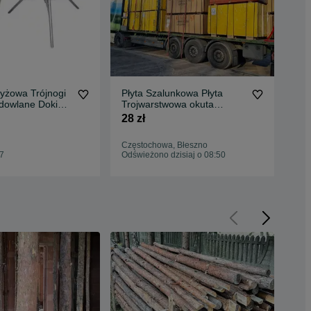
a Trójnogi
Płyta Szalunkowa Płyta
Dźw
dowlane Doki
Trojwarstwowa okuta
bud
unkowa
stemple budowlane Głowice
sza
28 zł
20 
Trójnogi Korony płyta
topolowa Dźwigary h20
Częstochowa, Błeszno
Lut
podpory metalowe szalunki
17
Odświeżono dzisiaj o 08:50
Odś
stropowe