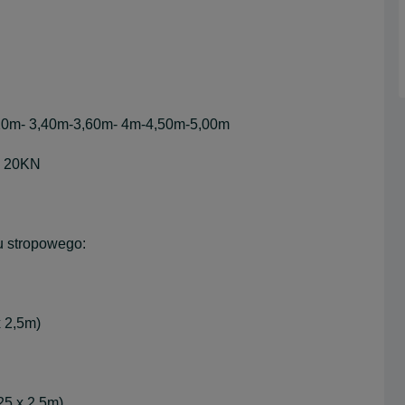
,20m- 3,40m-3,60m- 4m-4,50m-5,00m
, 20KN
u stropowego:
x 2,5m)
25 x 2,5m)