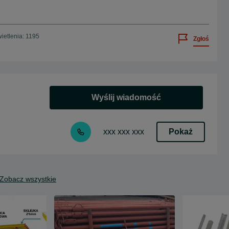
ietlenia: 1195
Zgłoś
Wyślij wiadomość
Pokaż
xxx xxx xxx
Zobacz wszystkie