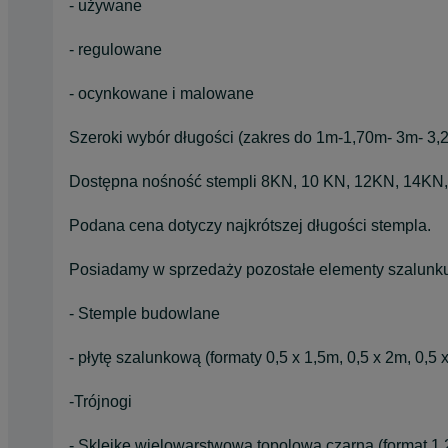
- używane
- regulowane
- ocynkowane i malowane
Szeroki wybór długości (zakres do 1m-1,70m- 3m- 3
Dostępna nośność stempli 8KN, 10 KN, 12KN, 14KN
Podana cena dotyczy najkrótszej długości stempla.
Posiadamy w sprzedaży pozostałe elementy szalunk
- Stemple budowlane
- płytę szalunkową (formaty 0,5 x 1,5m, 0,5 x 2m, 0,5 
-Trójnogi
- Sklejkę wielowarstwową topolową czarną (format 1,