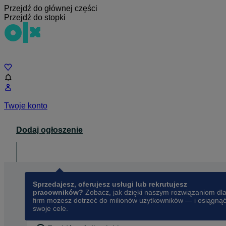
Przejdź do głównej części
Przejdź do stopki
Czat
Twoje konto
Dodaj ogłoszenie
Dla biznesu
opens in a new tab
Sprzedajesz, oferujesz usługi lub rekrutujesz
pracowników?
Zobacz, jak dzięki naszym rozwiązaniom dl
firm możesz dotrzeć do milionów użytkowników — i osiągną
swoje cele.