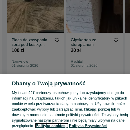
Piach do zasypania
Gipskarton ze
zera pod kostkę
steropianem
Namyslow
100 zł
20 zł
Namysłów
Rychtal
01 sierpnia 2026
01 sierpnia 2026
Dbamy o Twoją prywatność
Strona główna
Budowa i Remont
Stemple i szalunki
Stemple
Stemple -
My i nasi
447
partnerzy przechowujemy lub uzyskujemy dostęp do
Opolskie
Stemple - Namysłów
informacji na urządzeniu, takich jak unikalne identyfikatory w plikach
cookie w celu przetwarzania danych osobowych. Użytkownik może
zaakceptować wybory lub zarządzać nimi, klikając poniżej lub w
KATEGORIA
dowolnym momencie na stronie polityki prywatności. Te wybory będą
sygnalizowane naszym partnerom i nie będą miały wpływu na dane
ID:
1063592602
Wyświetlenia: 1
przeglądania.
Polityka cookies,
Polityka Prywatności