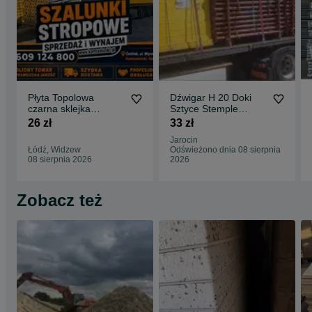
Płyta Topolowa
Dźwigar H 20 Doki
czarna sklejka
Sztyce Stemple
szalunkowa stemple
Budowlane Podpory
26 zł
33 zł
budowlane podpory
Stropowe Głowice
Jarocin
budowlane Głowica
Łódź, Widzew
Odświeżono dnia 08 sierpnia
krzyżowa Trójnogi
08 sierpnia 2026
2026
Korony stojak
STEMPLE
BUDOWLANE
Zobacz też
Szalunki