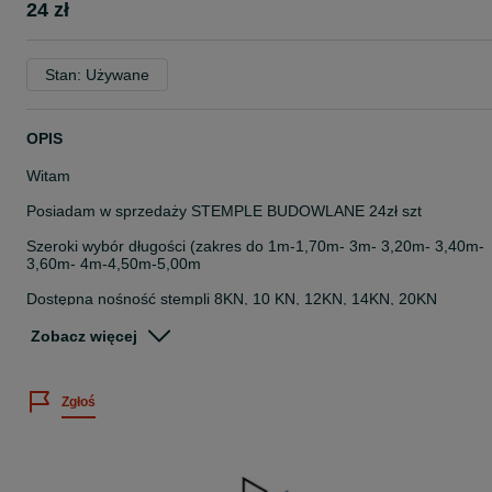
24 zł
Stan: Używane
OPIS
Witam
Posiadam w sprzedaży STEMPLE BUDOWLANE 24zł szt
Szeroki wybór długości (zakres do 1m-1,70m- 3m- 3,20m- 3,40m-
3,60m- 4m-4,50m-5,00m
Dostępna nośność stempli 8KN, 10 KN, 12KN, 14KN, 20KN
Podana cena dotyczy najkrótszej długości stempla.
Zobacz więcej
Posiadamy w sprzedaży pozostałe elementy szalunku stropowego:
Zgłoś
- Stemple budowlane
- płytę szalunkową (formaty 0,5 x 1,5m, 0,5 x 2m, 0,5 x 2,5m)
-Trójnogi