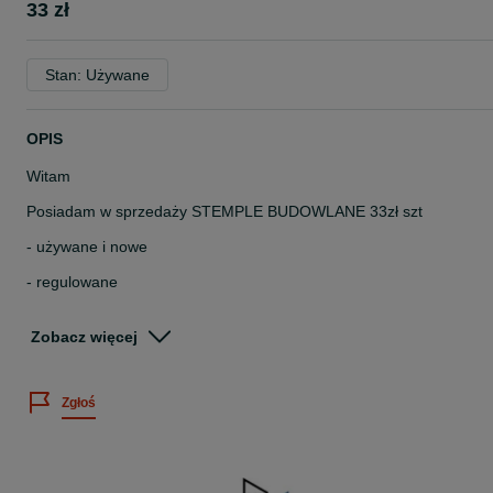
33 zł
Stan: Używane
OPIS
Witam
Posiadam w sprzedaży STEMPLE BUDOWLANE 33zł szt
- używane i nowe
- regulowane
- ocynkowane i malowane
Zobacz więcej
Szeroki wybór długości (zakres do 1m-1,70m- 3m- 3,20m- 3,40m-
3,60m- 4m-4,50m-5,00m
Zgłoś
Dostępna nośność stempli 8KN, 10 KN, 12KN, 14KN, 20KN
Podana cena dotyczy najkrótszej długości stempla.
Posiadamy w sprzedaży pozostałe elementy szalunku stropowego: