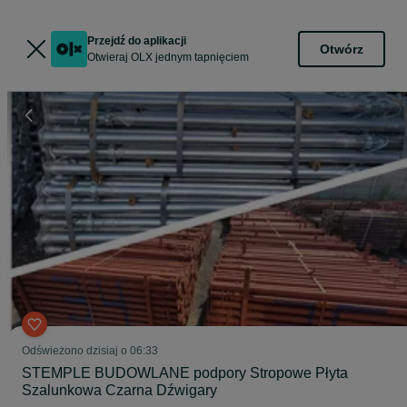
Przejdź do aplikacji
Otwórz
Otwieraj OLX jednym tapnięciem
Odświeżono dzisiaj o 06:33
STEMPLE BUDOWLANE podpory Stropowe Płyta
Szalunkowa Czarna Dźwigary