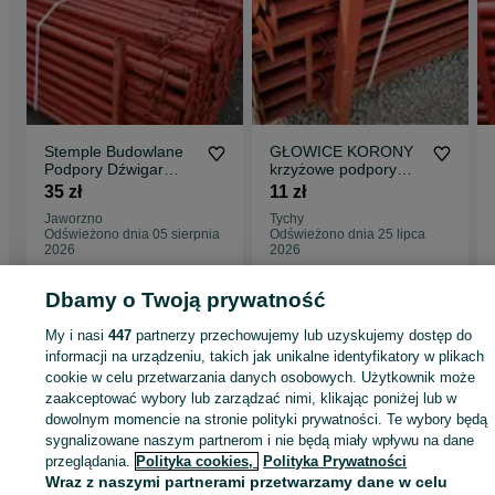
Stemple Budowlane
GŁOWICE KORONY
Podpory Dźwigar
krzyżowe podpory
Głowice Trójnogi Płyta
stropowe STEMPLE
35 zł
11 zł
szalunkowa
budowlane
Jaworzno
Tychy
SZALUNKI
Odświeżono dnia 05 sierpnia
Odświeżono dnia 25 lipca
2026
2026
Dbamy o Twoją prywatność
Strona główna
Budowa i Remont
Stemple i szalunki
Stemple
Stemple -
My i nasi
447
partnerzy przechowujemy lub uzyskujemy dostęp do
Małopolskie
Stemple - Brzeszcze
informacji na urządzeniu, takich jak unikalne identyfikatory w plikach
cookie w celu przetwarzania danych osobowych. Użytkownik może
zaakceptować wybory lub zarządzać nimi, klikając poniżej lub w
KATEGORIA
dowolnym momencie na stronie polityki prywatności. Te wybory będą
sygnalizowane naszym partnerom i nie będą miały wpływu na dane
ID:
1040705171
Wyświetlenia: 3
przeglądania.
Polityka cookies,
Polityka Prywatności
Wraz z naszymi partnerami przetwarzamy dane w celu