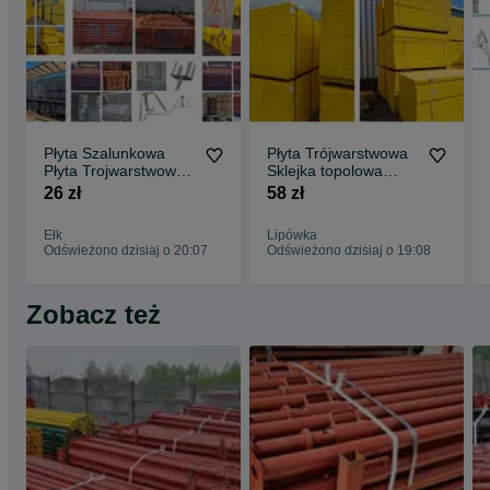
Płyta Szalunkowa
Płyta Trójwarstwowa
Płyta Trojwarstwowa
Sklejka topolowa
Sklejka topolowa
stemple budowlane
26 zł
58 zł
czarna Dźwigary h20
Dźwigary H20
legary drewniane
Ełk
Lipówka
stemple budowlane
Odświeżono dzisiaj o 20:07
Odświeżono dzisiaj o 19:08
szalunki stropowe
Głowice Krzyżowe
Zobacz też