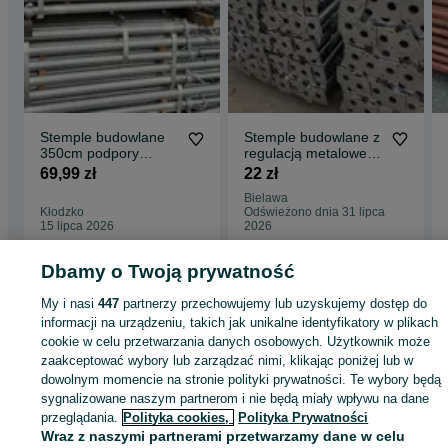
Stemple budowlane
Stemple budowlane z
350cm podpory
regulacją metalowe.
budowlane sztyce
Sztyce Podpory
69,99 zł
22 zł
budowlane szalunki
Stęple SZALUNKI
Bielawa
Kłodzko
Odświeżono dnia 31 lipca
15 lipca 2026
2026
Dbamy o Twoją prywatność
Strona główna
Budowa i Remont
Stemple i szalunki
Stemple
Stemple -
My i nasi
447
partnerzy przechowujemy lub uzyskujemy dostęp do
Dolnośląskie
Stemple - Stara Łomnica
informacji na urządzeniu, takich jak unikalne identyfikatory w plikach
cookie w celu przetwarzania danych osobowych. Użytkownik może
zaakceptować wybory lub zarządzać nimi, klikając poniżej lub w
KATEGORIA
dowolnym momencie na stronie polityki prywatności. Te wybory będą
sygnalizowane naszym partnerom i nie będą miały wpływu na dane
ID:
1039684251
Wyświetlenia: 2
przeglądania.
Polityka cookies,
Polityka Prywatności
Wraz z naszymi partnerami przetwarzamy dane w celu