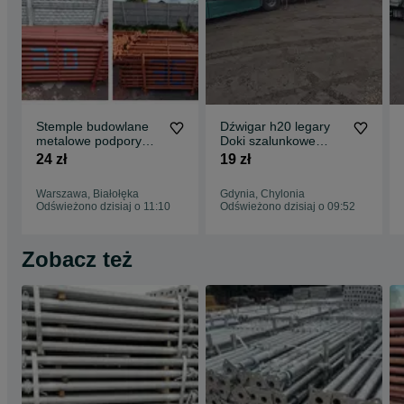
Stemple budowlane
Dźwigar h20 legary
metalowe podpory
Doki szalunkowe
Stropowe płyta
Stemple używane
24 zł
19 zł
topolowa Dźwigary
Płyta Topolowa
Warszawa, Białołęka
Gdynia, Chylonia
Odświeżono dzisiaj o 11:10
Odświeżono dzisiaj o 09:52
Zobacz też