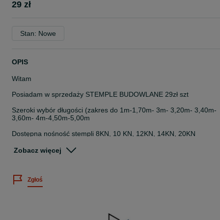
29 zł
Stan: Nowe
OPIS
Witam
Posiadam w sprzedaży STEMPLE BUDOWLANE 29zł szt
Szeroki wybór długości (zakres do 1m-1,70m- 3m- 3,20m- 3,40m-
3,60m- 4m-4,50m-5,00m
Dostępna nośność stempli 8KN, 10 KN, 12KN, 14KN, 20KN
Podana cena dotyczy najkrótszej długości stempla.
Zobacz więcej
Posiadamy w sprzedaży pozostałe elementy szalunku stropowego:
Zgłoś
- Stemple budowlane
- płytę szalunkową (formaty 0,5 x 1,5m, 0,5 x 2m, 0,5 x 2,5m)
-Trójnogi