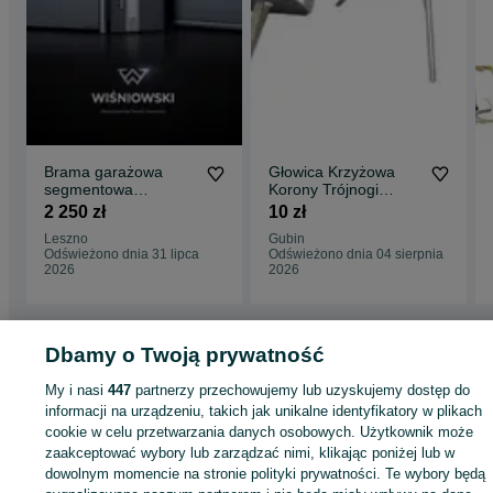
Brama garażowa
Głowica Krzyżowa
segmentowa
Korony Trójnogi
przemysłowa
Dźwigar H 20 stemple
2 250 zł
10 zł
WISNIOWSKI
budowlane sztyce
Leszno
Gubin
MONTAŻ *CAŁA
Płyta Szalunkowa
Odświeżono dnia 31 lipca
Odświeżono dnia 04 sierpnia
POLSKA*
płyta topolowa czarna
2026
2026
szalunki budowlane
doki drewniane
Dbamy o Twoją prywatność
Strona główna
Budowa i Remont
Stemple i szalunki
Stemple
Stemple -
My i nasi
447
partnerzy przechowujemy lub uzyskujemy dostęp do
Dolnośląskie
Stemple - Karpacz
informacji na urządzeniu, takich jak unikalne identyfikatory w plikach
cookie w celu przetwarzania danych osobowych. Użytkownik może
KATEGORIA
zaakceptować wybory lub zarządzać nimi, klikając poniżej lub w
dowolnym momencie na stronie polityki prywatności. Te wybory będą