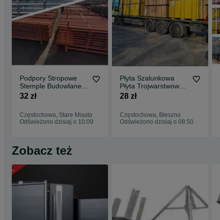
Podpory Stropowe
Płyta Szalunkowa
Stemple Budowlane
Płyta Trojwarstwowa
Dźwigary H20
okuta stemple
32 zł
28 zł
Głowice Krzyżowe
budowlane Głowice
Doki Trójnogi płyta
Trójnogi Korony płyta
Częstochowa, Stare Miasto
Częstochowa, Błeszno
topolowa czarna
topolowa Dźwigary
Odświeżono dzisiaj o 10:09
Odświeżono dzisiaj o 08:50
Sklejka Żabki
h20 podpory
Szalunkowe szalunki
metalowe szalunki
budowlane
stropowe
Zobacz też