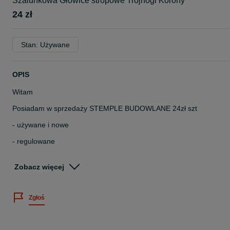
Szalunkowa Głowice stropowe Trójnogi Korony
24 zł
Stan: Używane
OPIS
Witam
Posiadam w sprzedaży STEMPLE BUDOWLANE 24zł szt
- używane i nowe
- regulowane
- ocynkowane i malowane
Zobacz więcej
Szeroki wybór długości (zakres do 1m-1,70m- 3m- 3,20m- 3,40m-
3,60m- 4m-4,50m-5,00m
Zgłoś
Dostępna nośność stempli 8KN, 10 KN, 12KN, 14KN, 20KN
Podana cena dotyczy najkrótszej długości stempla.