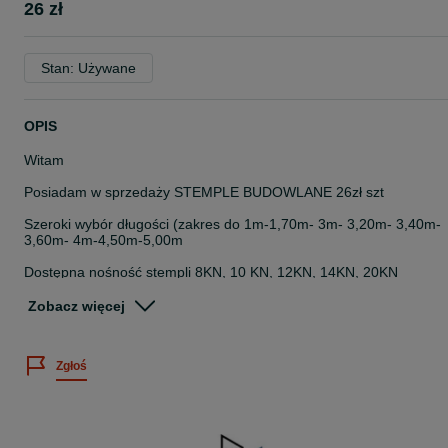
26 zł
Stan: Używane
OPIS
Witam
Posiadam w sprzedaży STEMPLE BUDOWLANE 26zł szt
Szeroki wybór długości (zakres do 1m-1,70m- 3m- 3,20m- 3,40m-
3,60m- 4m-4,50m-5,00m
Dostępna nośność stempli 8KN, 10 KN, 12KN, 14KN, 20KN
Podana cena dotyczy najkrótszej długości stempla.
Zobacz więcej
Posiadamy w sprzedaży pozostałe elementy szalunku stropowego:
Zgłoś
- Stemple budowlane
- płytę szalunkową (formaty 0,5 x 1,5m, 0,5 x 2m, 0,5 x 2,5m)
-Trójnogi