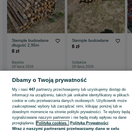
Stemple budowlane
Stemple budowlane
długość 2,95m
6 zł
8 zł
Błędów
Sołtyków
26 lipca 2026
28 lipca 2026
Dbamy o Twoją prywatność
Strona główna
Budowa i Remont
Stemple i szalunki
Stemple
Stemple -
My i nasi
447
partnerzy przechowujemy lub uzyskujemy dostęp do
Mazowieckie
Stemple - Radom
informacji na urządzeniu, takich jak unikalne identyfikatory w plikach
cookie w celu przetwarzania danych osobowych. Użytkownik może
zaakceptować wybory lub zarządzać nimi, klikając poniżej lub w
KATEGORIA
dowolnym momencie na stronie polityki prywatności. Te wybory będą
sygnalizowane naszym partnerom i nie będą miały wpływu na dane
ID:
1063766769
Wyświetlenia: 1
przeglądania.
Polityka cookies,
Polityka Prywatności
Wraz z naszymi partnerami przetwarzamy dane w celu