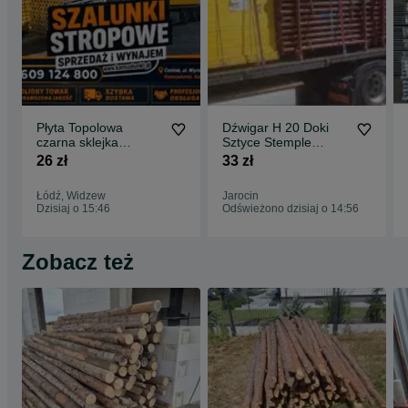
Płyta Topolowa
Dźwigar H 20 Doki
czarna sklejka
Sztyce Stemple
szalunkowa stemple
Budowlane Podpory
26 zł
33 zł
budowlane podpory
Stropowe Głowice
budowlane Głowica
Łódź, Widzew
Jarocin
krzyżowa Trójnogi
Dzisiaj o 15:46
Odświeżono dzisiaj o 14:56
Korony stojak
STEMPLE
BUDOWLANE
Zobacz też
Szalunki