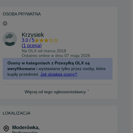
OSOBA PRYWATNA
Krzysiek
3.0
/
5
(
1 ocena
)
Na OLX od
marca 2018
Ostatnio online w dniu 07 maja 2026
Oceny w kategoriach z Przesyłką OLX są
weryfikowane
i wystawiane tylko przez osoby, które
kupiły przedmiot.
Jak działają oceny?
Więcej od tego ogłoszeniodawcy
LOKALIZACJA
Moderówka
,
Podkarpackie