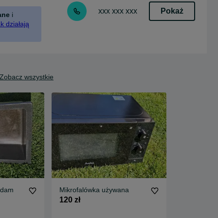
Pokaż
xxx xxx xxx
ane
i
k działają
Zobacz wszystkie
zedam
Mikrofalówka używana
120 zł