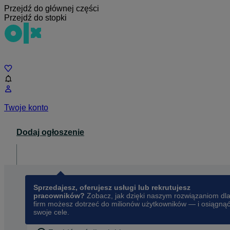
Przejdź do głównej części
Przejdź do stopki
Czat
Twoje konto
Dodaj ogłoszenie
Dla biznesu
opens in a new tab
Sprzedajesz, oferujesz usługi lub rekrutujesz
pracowników?
Zobacz, jak dzięki naszym rozwiązaniom dl
firm możesz dotrzeć do milionów użytkowników — i osiągną
swoje cele.