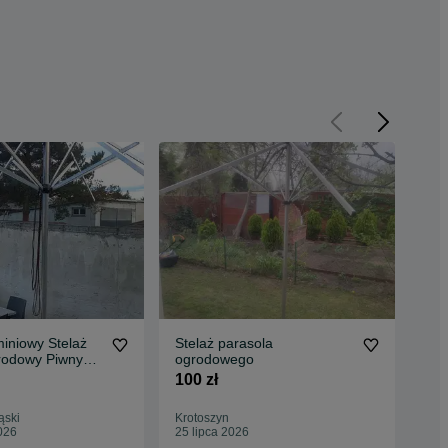
owy Stelaż
Stelaż parasola
Meb
rodowy Piwny
ogrodowego
z l
Barowy 4m
6cm
100 zł
2 5
dos
szy
ąski
Krotoszyn
Szc
026
25 lipca 2026
Odś