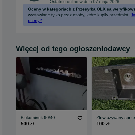
Ostatnio online w dniu 07 maja 2026
Oceny w kategoriach z Przesyłką OLX są weryfikow
wystawiane tylko przez osoby, które kupiły przedmiot.
Ja
oceny?
Więcej od tego ogłoszeniodawcy
Biokominek 90/40
Zlew używany spr
500 zł
100 zł