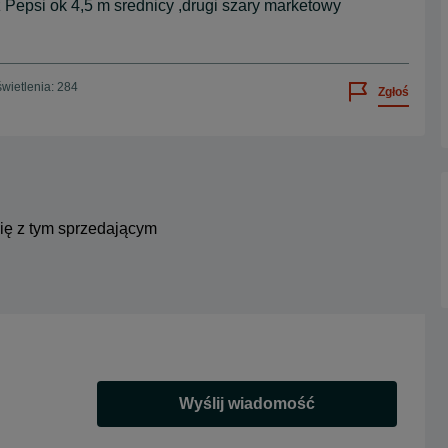
Pepsi ok 4,5 m srednicy ,drugi szary marketowy
wietlenia: 284
Zgłoś
się z tym sprzedającym
Wyślij wiadomość