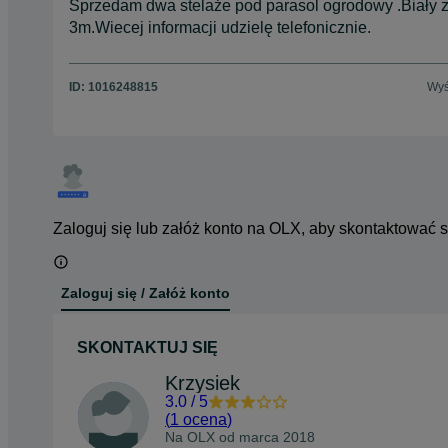
Sprzedam dwa stelaże pod parasol ogrodowy .Biały z 
3m.Wiecej informacji udzielę telefonicznie.
ID:
1016248815
Wyś
Zaloguj się lub załóż konto na OLX, aby skontaktować 
Zaloguj się / Załóż konto
SKONTAKTUJ SIĘ
Krzysiek
3.0
/
5
(
1 ocena
)
Na OLX od
marca 2018