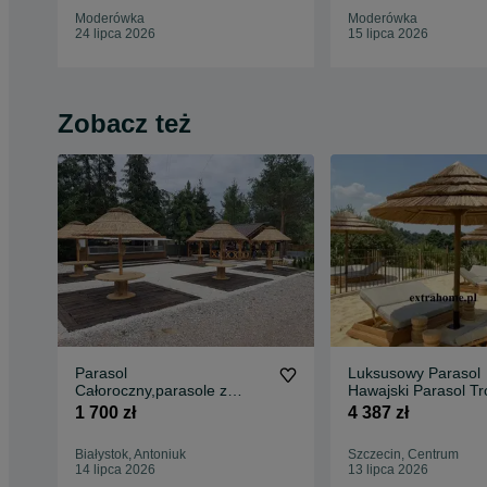
Moderówka
Moderówka
24 lipca 2026
15 lipca 2026
Zobacz też
Parasol
Luksusowy Parasol
Całoroczny,parasole z
Hawajski Parasol Tr
trzciny
TIKI parasol Egzot
1 700 zł
4 387 zł
strzecha,ogród,dom,altanka
Białystok, Antoniuk
Szczecin, Centrum
14 lipca 2026
13 lipca 2026