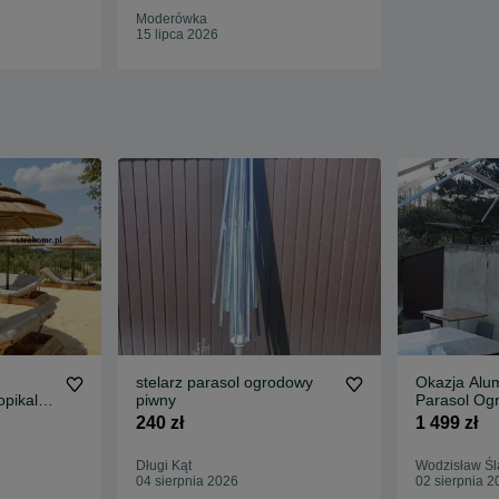
Moderówka
15 lipca 2026
stelarz parasol ogrodowy
Okazja Alumini
opikalny
piwny
Parasol Og
yczny
Słoneczny 
240 zł
1 499 zł
Długi Kąt
Wodzisław Śl
04 sierpnia 2026
02 sierpnia 2