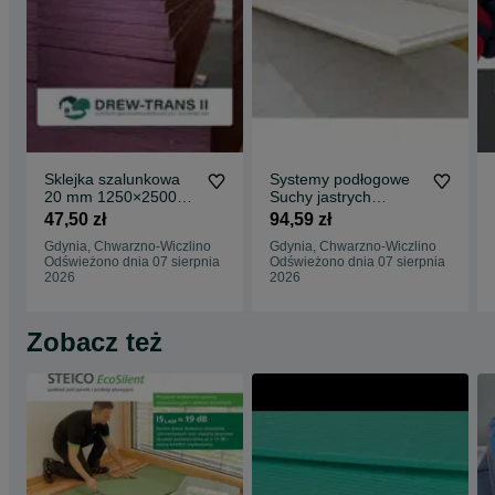
Sklejka szalunkowa
Systemy podłogowe
20 mm 1250×2500
Suchy jastrych
topolowa chińska.
Fermacell, płyty
47,50 zł
94,59 zł
Płyta szalunkowa
frezowane
Gdynia, Chwarzno-Wiczlino
Gdynia, Chwarzno-Wiczlino
ogrzewanie
Odświeżono dnia 07 sierpnia
Odświeżono dnia 07 sierpnia
2026
2026
Zobacz też