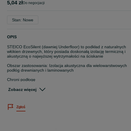
5,04 zł
do negocjacji
Stan: Nowe
OPIS
STEICO EcoSilent (dawniej Underfloor) to podkład z naturalnych
włókien drzewnych, który posiada doskonałą izolację termiczną i
akustyczną o najwyższej wytrzymałości na ściskanie
Obszar zastosowania: Izolacja akustyczna dla wielowarstwowych
podłóg drewnianych i laminowanych
Chroni podłogę
• Kompensuje nierówności do 3 mm
• Chroni delikatne systemy typu klik/klik
Zobacz więcej
• Ochrona przed spadającymi przedmiotami
• Szczególnie trwały dzięki solidnej strukturze włókien
Zgłoś
Poprawia komfort w pomieszczeniu
• Nadaje się do ogrzewania podłogowego
• Bardzo dobre tłumienie dźwięków uderzeniowych aż do 21 dB
• Poprawia akustykę pomieszczenia - uciążliwy odgłos kroków
zostaje wydatnie zredukowany