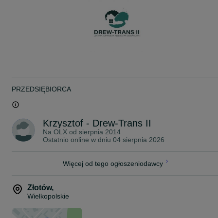
Łatwy w montażu
• Poręczny format
• Łatwe do cięcia- wymagany tylko nóż tnący i linijka
• Pływająca podłoga- nie wymaga mocowań ani klejenia
Podkład pod panele STEICO Eco silent dostępny tylko w pełnych
paczkach.
Wymiary:. 590 x 790mm
Grubość:
3mm – 47,00 zł brutto /paczka - 20 szt.
4mm - 40,85 zł brutto / paczka - 15 szt.
PRZEDSIĘBIORCA
5,5mm – 56,59zł/brutto / paczka - 15 szt.
7mm – 72,40 zł brutto / paczka - 15 szt.
Cena za m2: od 5,04 zł brutto
Krzysztof - Drew-Trans II
Na OLX od
sierpnia 2014
W ofercie również większe grubości podkładów pod panele, a takż
Ostatnio online w dniu 04 sierpnia 2026
inne materiały STEICO z wełny drzewnej.
Ogłoszenie dotyczy magazynu: 64-920 Piła
Możliwość odbioru osobistego po uprzedniej rezerwacji lub wysyłki
Więcej od tego ogłoszeniodawcy
Zapraszamy do kontaktu telefonicznego!
Złotów
,
Wielkopolskie