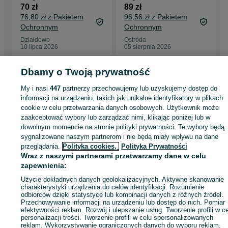
kluczyka.
70 zł
89 zł
76,80 zł z Pakietem
96,56 zł z Pakietem
Ochronnym
Ochronnym
Działdowo
Ostróda
10 lipca 2026
05 sierpnia 2026
Dbamy o Twoją prywatność
Strona główna
Antyki i Kolekcje
Rękodzieło
Produkty rękodzielnicze
My i nasi
447
partnerzy przechowujemy lub uzyskujemy dostęp do
Produkty rękodzielnicze - Warmińsko-mazurskie
Produkty rękodzielnicze -
informacji na urządzeniu, takich jak unikalne identyfikatory w plikach
Iława
cookie w celu przetwarzania danych osobowych. Użytkownik może
zaakceptować wybory lub zarządzać nimi, klikając poniżej lub w
KATEGORIA
dowolnym momencie na stronie polityki prywatności. Te wybory będą
sygnalizowane naszym partnerom i nie będą miały wpływu na dane
przeglądania.
Polityka cookies,
Polityka Prywatności
ID:
759773202
Wyświetlenia: 
Wraz z naszymi partnerami przetwarzamy dane w celu
zapewnienia:
Użycie dokładnych danych geolokalizacyjnych. Aktywne skanowanie
Kup
charakterystyki urządzenia do celów identyfikacji. Rozumienie
odbiorców dzięki statystyce lub kombinacji danych z różnych źródeł.
Przechowywanie informacji na urządzeniu lub dostęp do nich. Pomiar
efektywności reklam. Rozwój i ulepszanie usług. Tworzenie profili w c
personalizacji treści. Tworzenie profili w celu spersonalizowanych
reklam. Wykorzystywanie ograniczonych danych do wyboru reklam.