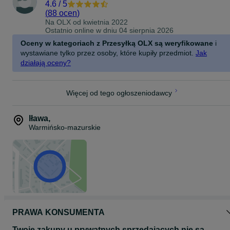
4.6
/
5
(
88 ocen
)
Na OLX od
kwietnia 2022
Ostatnio online w dniu 04 sierpnia 2026
Oceny w kategoriach z Przesyłką OLX są weryfikowane
i
wystawiane tylko przez osoby, które kupiły przedmiot.
Jak
działają oceny?
Więcej od tego ogłoszeniodawcy
Iława
,
Warmińsko-mazurskie
PRAWA KONSUMENTA
Twoje zakupy u prywatnych sprzedających nie są