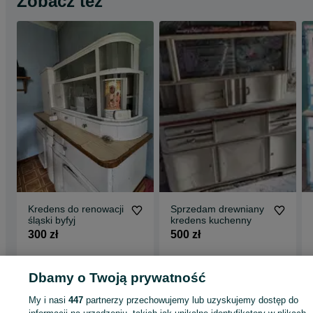
Zobacz też
Kredens do renowacji
Sprzedam drewniany
śląski byfyj
kredens kuchenny
300 zł
500 zł
Imielin, Centrum
Radzionków
14 lipca 2026
10 lipca 2026
Dbamy o Twoją prywatność
My i nasi
447
partnerzy przechowujemy lub uzyskujemy dostęp do