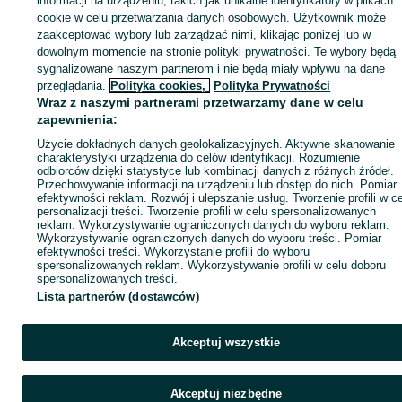
informacji na urządzeniu, takich jak unikalne identyfikatory w plikach
Strona główna
Antyki i Kolekcje
Antyki
Stare meble
Kredensy
Kredensy -
cookie w celu przetwarzania danych osobowych. Użytkownik może
Śląskie
Kredensy - Pawonków
zaakceptować wybory lub zarządzać nimi, klikając poniżej lub w
dowolnym momencie na stronie polityki prywatności. Te wybory będą
sygnalizowane naszym partnerom i nie będą miały wpływu na dane
KATEGORIA
przeglądania.
Polityka cookies,
Polityka Prywatności
Wraz z naszymi partnerami przetwarzamy dane w celu
ID:
1031612103
Wyświetlenia: 16
zapewnienia:
Użycie dokładnych danych geolokalizacyjnych. Aktywne skanowanie
charakterystyki urządzenia do celów identyfikacji. Rozumienie
Zadzwoń / SMS
Wyślij wiadomość
odbiorców dzięki statystyce lub kombinacji danych z różnych źródeł.
Przechowywanie informacji na urządzeniu lub dostęp do nich. Pomiar
efektywności reklam. Rozwój i ulepszanie usług. Tworzenie profili w c
personalizacji treści. Tworzenie profili w celu spersonalizowanych
reklam. Wykorzystywanie ograniczonych danych do wyboru reklam.
Wykorzystywanie ograniczonych danych do wyboru treści. Pomiar
efektywności treści. Wykorzystanie profili do wyboru
spersonalizowanych reklam. Wykorzystywanie profili w celu doboru
spersonalizowanych treści.
Lista partnerów (dostawców)
Akceptuj wszystkie
Akceptuj niezbędne