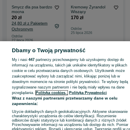
Smycz dla psa bardzo
Kremowy Żyrandol
mocna
Wiszący
20 zł
170 zł
24,80 zł z Pakietem
Ochronnym
Ostrów
25 lipca 2026
Ostrów
27 lipca 2026
Dbamy o Twoją prywatność
Strona główna
My i nasi
447
Antyki i Kolekcje
partnerzy przechowujemy lub uzyskujemy dostęp do
Antyki
Zabytki techniki
Stare narzędzia
Stare narzędzia - Świętokrzyskie
Stare narzędzia - Ostrów
informacji na urządzeniu, takich jak unikalne identyfikatory w plikach
cookie w celu przetwarzania danych osobowych. Użytkownik może
zaakceptować wybory lub zarządzać nimi, klikając poniżej lub w
KATEGORIA
dowolnym momencie na stronie polityki prywatności. Te wybory będą
sygnalizowane naszym partnerom i nie będą miały wpływu na dane
przeglądania.
Polityka cookies,
Polityka Prywatności
ID:
994603315
Wyświetlenia: 1
Wraz z naszymi partnerami przetwarzamy dane w celu
zapewnienia:
Kup
Użycie dokładnych danych geolokalizacyjnych. Aktywne skanowanie
charakterystyki urządzenia do celów identyfikacji. Rozumienie
odbiorców dzięki statystyce lub kombinacji danych z różnych źródeł.
Przechowywanie informacji na urządzeniu lub dostęp do nich. Pomiar
efektywności reklam. Rozwój i ulepszanie usług. Tworzenie profili w c