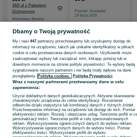
368 zł z Pakietem
Ochronnym
Poznań, Grunwald
19 lipca 2026
Warszawa, Bielany
30 lipca 2026
Dbamy o Twoją prywatność
My i nasi
447
partnerzy przechowujemy lub uzyskujemy dostęp do
Strona główna
Antyki i Kolekcje
Antyki
Antykwariat
Stare dokumenty
Star
informacji na urządzeniu, takich jak unikalne identyfikatory w plikach
dokumenty - Wielkopolskie
Stare dokumenty - Przeźmierowo
cookie w celu przetwarzania danych osobowych. Użytkownik może
zaakceptować wybory lub zarządzać nimi, klikając poniżej lub w
dowolnym momencie na stronie polityki prywatności. Te wybory będą
KATEGORIA
sygnalizowane naszym partnerom i nie będą miały wpływu na dane
przeglądania.
Polityka cookies,
Polityka Prywatności
ID:
1013360711
Wyświetlenia: 
Wraz z naszymi partnerami przetwarzamy dane w celu
zapewnienia:
Użycie dokładnych danych geolokalizacyjnych. Aktywne skanowanie
Wyślij wiadomość
Kup
charakterystyki urządzenia do celów identyfikacji. Rozumienie
odbiorców dzięki statystyce lub kombinacji danych z różnych źródeł.
Przechowywanie informacji na urządzeniu lub dostęp do nich. Pomiar
efektywności reklam. Rozwój i ulepszanie usług. Tworzenie profili w c
personalizacji treści. Tworzenie profili w celu spersonalizowanych
reklam. Wykorzystywanie ograniczonych danych do wyboru reklam.
Wykorzystywanie ograniczonych danych do wyboru treści. Pomiar
efektywności treści. Wykorzystanie profili do wyboru