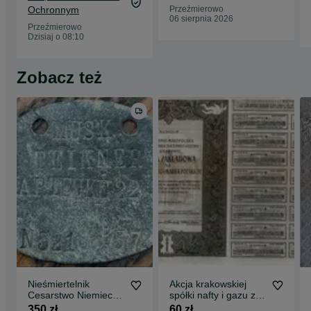
Ochronnym
Przeźmierowo
06 sierpnia 2026
Przeźmierowo
Dzisiaj o 08:10
Zobacz też
Nieśmiertelnik
Akcja krakowskiej
Cesarstwo Niemieckie
spółki nafty i gazu z
I Wojna
1923 r.
350 zł
60 zł