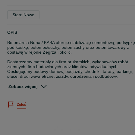
Stan: Nowe
OPIS
Betoniarnia Nuna / KABA oferuje stabilizację cementową, podsypkę
pod kostkę, beton półsuchy, beton suchy oraz beton towarowy z
dostawą w rejonie Zegrza i okolic.
Dostarczamy materiały dla firm brukarskich, wykonawców robót
ziemnych, firm budowlanych oraz klientów indywidualnych.
Obsługujemy budowy domów, podjazdy, chodniki, tarasy, parkingi,
place, drogi wewnętrzne, zjazdy, ogrodzenia i podbudowy.
W ofercie posiadamy:
Zobacz więcej
stabilizacja cementowa 1,5 MPa
stabilizacja cementowa 2,5 MPa
Zgłoś
stabilizacja cementowa 5 MPa
stabilizacja pod kostkę brukową
stabilizacja pod drogi i parkingi
stabilizacja pod place, podjazdy i podbudowy
podsypka cementowo-piaskowa PCP 1:4
podsypka cementowo-piaskowa PCP 1:3
podsypka pod kostkę brukową