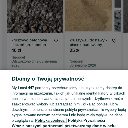
kruszywo betonowe
kruszywa i dostawy -
tłuczeń gruzobeton
piasek budowlany,
różne frakcje
zasypowy, rzeczny
40 zł
25 zł
Nieporęt
Odświeżono dnia 03 sierpnia
Nieporęt
2026
06 sierpnia 2026
Dbamy o Twoją prywatność
Strona główna
Budowa i Remont
Pozostałe
Pozostałe - Mazowieckie
My i nasi
447
partnerzy przechowujemy lub uzyskujemy dostęp do
Pozostałe - Skubianka
informacji na urządzeniu, takich jak unikalne identyfikatory w plikach
cookie w celu przetwarzania danych osobowych. Użytkownik może
zaakceptować wybory lub zarządzać nimi, klikając poniżej lub w
KATEGORIA
dowolnym momencie na stronie polityki prywatności. Te wybory będą
sygnalizowane naszym partnerom i nie będą miały wpływu na dane
ID:
1080586237
Wyświetlenia:
przeglądania.
Polityka cookies,
Polityka Prywatności
Wraz z naszymi partnerami przetwarzamy dane w celu