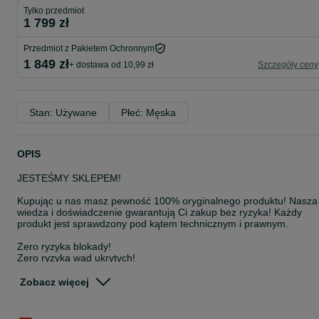
Tylko przedmiot
1 799 zł
Przedmiot z Pakietem Ochronnym
1 849 zł
+ dostawa od 10,99 zł
Szczegóły ceny
Stan: Używane
Płeć: Męska
OPIS
JESTEŚMY SKLEPEM!
Kupując u nas masz pewność 100% oryginalnego produktu! Nasza
wiedza i doświadczenie gwarantują Ci zakup bez ryzyka! Każdy
produkt jest sprawdzony pod kątem technicznym i prawnym.
Zero ryzyka blokady!
Zero ryzyka wad ukrytych!
100% satysfakcji!
Zobacz więcej
WSZYSTKIE SPRZEDAWANE PRODUKTY POCHODZĄ W 100% Z
LEGALNEJ I ZWERYFIKOWANEJ DYSTRYBUCJI!