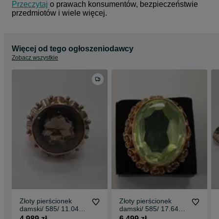
Przeczytaj
 o prawach konsumentów, bezpieczeństwie 
przedmiotów i wiele więcej.
Więcej od tego ogłoszeniodawcy
Zobacz wszystkie
Złoty pierścionek
Złoty pierścionek
damski/ 585/ 11.04
damski/ 585/ 17.64
gram/ R13/ Kwarc
gram/ R16/ Chryzolit/
4 989 zł
6 499 zł