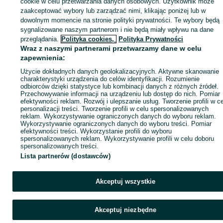
męska/ 585/ 4.12
cookie w celu przetwarzania danych osobowych. Użytkownik może
680 zł
gram/ 19cm/
zaakceptować wybory lub zarządzać nimi, klikając poniżej lub w
1 999 zł
Pancerka
dowolnym momencie na stronie polityki prywatności. Te wybory będą
2 049 zł z Pakietem
sygnalizowane naszym partnerom i nie będą miały wpływu na dane
Kutno
Ochronnym
07 sierpnia 2026
przeglądania.
Polityka cookies,
Polityka Prywatności
Gdynia, Śródmieście
Wraz z naszymi partnerami przetwarzamy dane w celu
09 lipca 2026
zapewnienia:
Użycie dokładnych danych geolokalizacyjnych. Aktywne skanowanie
charakterystyki urządzenia do celów identyfikacji. Rozumienie
odbiorców dzięki statystyce lub kombinacji danych z różnych źródeł.
Strona główna
Moda
Biżuteria
Łańcuszki
Łańcuszki - Pomorskie
Przechowywanie informacji na urządzeniu lub dostęp do nich. Pomiar
Łańcuszki - Gdynia
Łańcuszki - Śródmieście
efektywności reklam. Rozwój i ulepszanie usług. Tworzenie profili w c
personalizacji treści. Tworzenie profili w celu spersonalizowanych
reklam. Wykorzystywanie ograniczonych danych do wyboru reklam.
Wykorzystywanie ograniczonych danych do wyboru treści. Pomiar
KATEGORIA
efektywności treści. Wykorzystanie profili do wyboru
spersonalizowanych reklam. Wykorzystywanie profili w celu doboru
spersonalizowanych treści.
ID:
1045213485
Wyświetlenia: 1
Lista partnerów (dostawców)
Kup
Akceptuj wszystkie
Akceptuj niezbędne