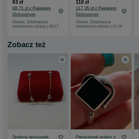
roz.19, srebro próby
srebro próby 925
63 zł
110 zł
925
68,71 zł z Pakietem
117,35 zł z Pakietem
Ochronnym
Ochronnym
Gliwice, Śródmieście
Gliwice, Śródmieście
Odświeżono dzisiaj o 08:17
Odświeżono dzisiaj o 07:26
Zobacz też
Srebrny łańcuszek
Pierścionek srebro z