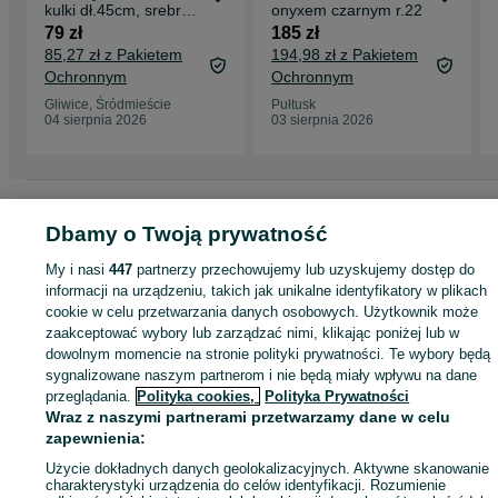
kulki dł.45cm, srebro
onyxem czarnym r.22
próby 925
79 zł
185 zł
85,27 zł z Pakietem
194,98 zł z Pakietem
Ochronnym
Ochronnym
Gliwice, Śródmieście
Pułtusk
04 sierpnia 2026
03 sierpnia 2026
Strona główna
Moda
Biżuteria
Pierścionki
Pierścionki - Śląskie
Pierścionki - Gliwice
Pierścionki - Śródmieście
Dbamy o Twoją prywatność
My i nasi
447
partnerzy przechowujemy lub uzyskujemy dostęp do
KATEGORIA
informacji na urządzeniu, takich jak unikalne identyfikatory w plikach
cookie w celu przetwarzania danych osobowych. Użytkownik może
zaakceptować wybory lub zarządzać nimi, klikając poniżej lub w
ID:
1066112046
Wyświetlenia: 
dowolnym momencie na stronie polityki prywatności. Te wybory będą
sygnalizowane naszym partnerom i nie będą miały wpływu na dane
przeglądania.
Polityka cookies,
Polityka Prywatności
Kup
Wraz z naszymi partnerami przetwarzamy dane w celu
zapewnienia:
Użycie dokładnych danych geolokalizacyjnych. Aktywne skanowanie
charakterystyki urządzenia do celów identyfikacji. Rozumienie