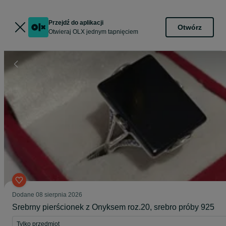
Przejdź do aplikacji
Otwórz
Otwieraj OLX jednym tapnięciem
Dodane
08 sierpnia 2026
Srebrny pierścionek z Onyksem roz.20, srebro próby 925
Tylko przedmiot