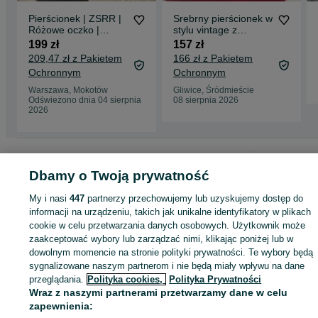
Pierścionek | ZSRR |
Srebrny pierścionek w
Różowe oczko |
stylu vintage z
Srebro 875 | Stan
fioletowym oczkiem
199 zł
157 zł
bardzo dobry |
roz.23, 925
209,47 zł z Pakietem
166 zł z Pakietem
Rozmiar 15 | Vintage
Ochronnym
Ochronnym
Warszawa, Mokotów
Gliwice, Śródmieście
Odświeżono dnia 04 sierpnia
08 sierpnia 2026
2026
Strona główna
Moda
Biżuteria
Pierścionki
Pierścionki - Śląskie
Pierścionki - Gliwice
Pierścionki - Śródmieście
Dbamy o Twoją prywatność
My i nasi
447
partnerzy przechowujemy lub uzyskujemy dostęp do
KATEGORIA
informacji na urządzeniu, takich jak unikalne identyfikatory w plikach
cookie w celu przetwarzania danych osobowych. Użytkownik może
zaakceptować wybory lub zarządzać nimi, klikając poniżej lub w
ID:
1066107362
Wyświetlenia: 1
dowolnym momencie na stronie polityki prywatności. Te wybory będą
sygnalizowane naszym partnerom i nie będą miały wpływu na dane
przeglądania.
Polityka cookies,
Polityka Prywatności
Kup
Wraz z naszymi partnerami przetwarzamy dane w celu
zapewnienia: