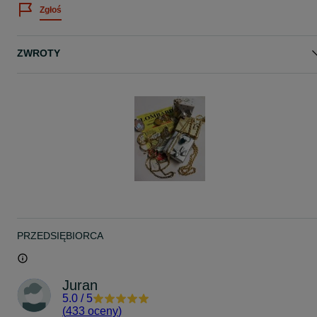
Zgłoś
ZWROTY
PRZEDSIĘBIORCA
Juran
5.0
/
5
(
433 oceny
)