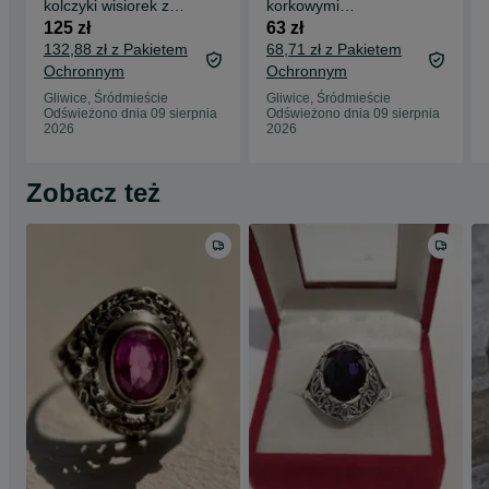
kolczyki wisiorek z
korkowymi
holo oczkiem, srebro
kamieniami dł.18-
125 zł
63 zł
próby 925
21cm, srebro próby
132,88 zł z Pakietem
68,71 zł z Pakietem
925
Ochronnym
Ochronnym
Gliwice, Śródmieście
Gliwice, Śródmieście
Odświeżono dnia 09 sierpnia
Odświeżono dnia 09 sierpnia
2026
2026
Zobacz też