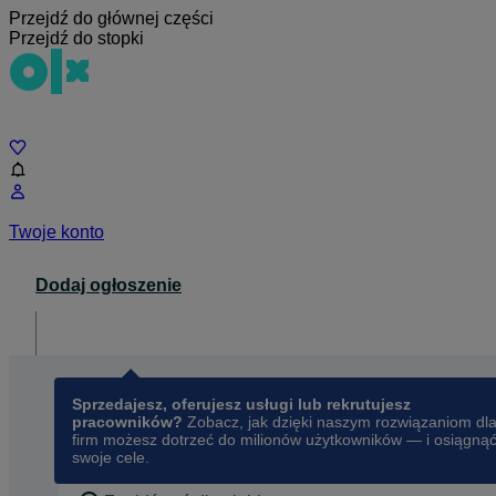
Przejdź do głównej części
Przejdź do stopki
Czat
Twoje konto
Dodaj ogłoszenie
Dla biznesu
opens in a new tab
Sprzedajesz, oferujesz usługi lub rekrutujesz
pracowników?
Zobacz, jak dzięki naszym rozwiązaniom dl
firm możesz dotrzeć do milionów użytkowników — i osiągną
swoje cele.