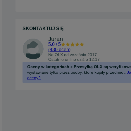
SKONTAKTUJ SIĘ
Juran
5.0
/
5
(
430 ocen
)
Na OLX od
września 2017
Ostatnio online dziś o 12:17
Oceny w kategoriach z Przesyłką OLX są weryfikow
wystawiane tylko przez osoby, które kupiły przedmiot.
Ja
oceny?