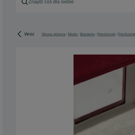
Wróć
Strona główna
Moda
Biżuteria
Pierścionki
Pierścionk