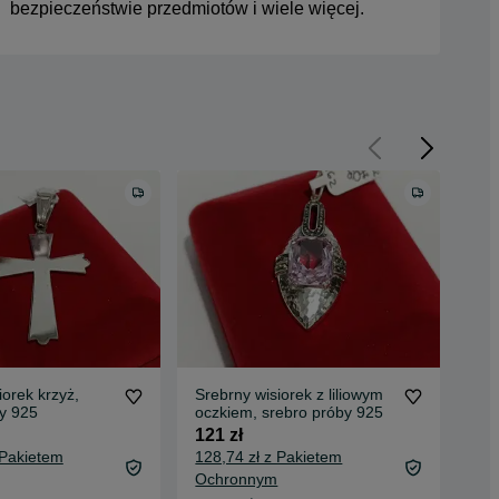
bezpieczeństwie przedmiotów i wiele więcej.
iorek krzyż,
Srebrny wisiorek z liliowym
Sre
y 925
oczkiem, srebro próby 925
sre
121 zł
153
 Pakietem
128,74 zł z Pakietem
161
Ochronnym
Oc