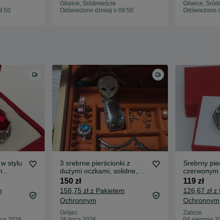
Gliwice, Śródmieście
Gliwice, Śród
9:50
Odświeżono dzisiaj o 09:50
Odświeżono dz
w stylu
3 srebrne pierścionki z
Srebrny pie
m
dużymi oczkami, solidne,
czerwonym 
ciężkie.
rozmiar 19
150 zł
119 zł
m
158,75 zł z Pakietem
126,67 zł z
Ochronnym
Ochronnym
Grójec
Zabrze
pca 2026
26 lipca 2026
04 sierpnia 2