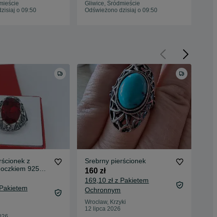
mieście
Gliwice, Śródmieście
Gli
isiaj o 09:50
Odświeżono dzisiaj o 09:50
Odś
rścionek z
Srebrny pierścionek
Oka
oczkiem 925
zd
160 zł
2 3
169,10 zł z Pakietem
 Pakietem
2 3
Ochronnym
Oc
Wrocław, Krzyki
12 lipca 2026
Koł
026
23 