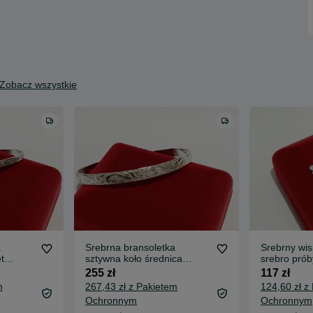
Zobacz wszystkie
a
Srebrna bransoletka
Srebrny wis
t
sztywna koło średnica
srebro prób
bro 830
6,4cm, srebro 830
255 zł
117 zł
m
267,43 zł z Pakietem
124,60 zł z
Ochronnym
Ochronnym