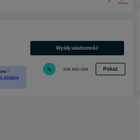
Wyślij wiadomość
Pokaż
xxx xxx xxx
ane
i
k działają