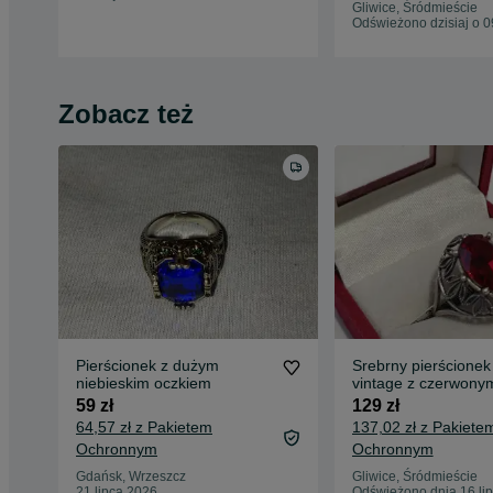
Gliwice, Śródmieście
Odświeżono dzisiaj o 0
Zobacz też
Pierścionek z dużym
Srebrny pierścionek 
niebieskim oczkiem
vintage z czerwony
oczkiem roz.17, 925
59 zł
129 zł
64,57 zł z Pakietem
137,02 zł z Pakiete
Ochronnym
Ochronnym
Gdańsk, Wrzeszcz
Gliwice, Śródmieście
21 lipca 2026
Odświeżono dnia 16 li