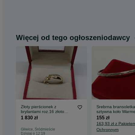
Więcej od tego ogłoszeniodawcy
Złoty pierścionek z
Srebrna bransoletk
brylantami roz.16 złoto
sztywna koło Warme
próby 583
średnica 6,7cm, sre
1 830 zł
155 zł
163,93 zł z Pakiete
Gliwice, Śródmieście
Ochronnym
Dzisiaj o 12:19