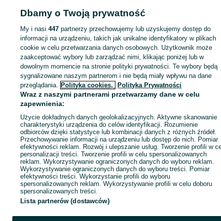
Dbamy o Twoją prywatność
My i nasi
447
partnerzy przechowujemy lub uzyskujemy dostęp do
Zaloguj się lub załóż konto na OLX, aby skontaktować się z t
informacji na urządzeniu, takich jak unikalne identyfikatory w plikach
sprzedającym
cookie w celu przetwarzania danych osobowych. Użytkownik może
zaakceptować wybory lub zarządzać nimi, klikając poniżej lub w
dowolnym momencie na stronie polityki prywatności. Te wybory będą
Zaloguj się / Załóż konto
sygnalizowane naszym partnerom i nie będą miały wpływu na dane
przeglądania.
Polityka cookies,
Polityka Prywatności
Wraz z naszymi partnerami przetwarzamy dane w celu
Kup
zapewnienia:
Użycie dokładnych danych geolokalizacyjnych. Aktywne skanowanie
charakterystyki urządzenia do celów identyfikacji. Rozumienie
odbiorców dzięki statystyce lub kombinacji danych z różnych źródeł.
Przechowywanie informacji na urządzeniu lub dostęp do nich. Pomiar
efektywności reklam. Rozwój i ulepszanie usług. Tworzenie profili w c
personalizacji treści. Tworzenie profili w celu spersonalizowanych
reklam. Wykorzystywanie ograniczonych danych do wyboru reklam.
Wykorzystywanie ograniczonych danych do wyboru treści. Pomiar
efektywności treści. Wykorzystanie profili do wyboru
spersonalizowanych reklam. Wykorzystywanie profili w celu doboru
spersonalizowanych treści.
Lista partnerów (dostawców)