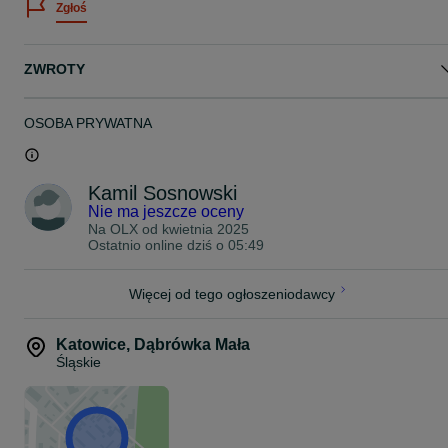
Zgłoś
Wymiary:
Długość: 55 CM
Szerokość: 0,6 CM
Grubość: 0,6 CM
ZWROTY
Waga: 98 Gram
Zachęcamy do zakupu wysyłkowego oraz odbioru osobistego na
terenie Sosnowca bądź Katowic po uprzednim umówieniu się.
OSOBA PRYWATNA
Więcej informacji o danej ofercie możecie Państwo uzyskać pod
numerami telefonu:
Kamil Sosnowski
+ 48**********24 Kamil
Nie ma jeszcze oceny
+ 48**********47 Sylwia
Na OLX od
kwietnia 2025
Ostatnio online dziś o 05:49
Serdecznie Zapraszamy do Zakupu !
ZAPRASZAM RÓWNIEŻ NA POZOSTAŁE AUKCJE GDZIE
Więcej od tego ogłoszeniodawcy
ZNAJDZIECIE PAŃSTWO WIĘCEJ RODZAJÓW SREBRNYCH
ŁAŃCUSZKÓW ORAZ BRANSOLETEK.
Katowice
,
Dąbrówka Mała
Śląskie