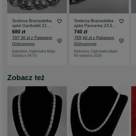
Srebrna Bransoletka
Srebrna Bransoletka
splot Garibaldii 21 CM
splot Pancerka 23,5
44 GRAM ! PR. 925
CM 75 GRAM ! PR.
680 zł
740 zł
Okazja !
925 Okazja !
707,30 zł z Pakietem
769,40 zł z Pakietem
Ochronnym
Ochronnym
Katowice, Dąbrówka Mała
Katowice, Dąbrówka Mała
Dzisiaj o 04:53
05 sierpnia 2026
Zobacz też