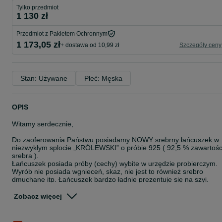
Tylko przedmiot
1 130 zł
Przedmiot z Pakietem Ochronnym
1 173,05 zł
+ dostawa od 10,99 zł
Szczegóły ceny
Stan: Używane
Płeć: Męska
OPIS
Witamy serdecznie,
Do zaoferowania Państwu posiadamy NOWY srebrny łańcuszek w
niezwykłym splocie „KRÓLEWSKI” o próbie 925 ( 92,5 % zawartośc
srebra ).
Łańcuszek posiada próby (cechy) wybite w urzędzie probierczym.
Wyrób nie posiada wgnieceń, skaz, nie jest to również srebro
dmuchane itp. Łańcuszek bardzo ładnie prezentuje się na szyi.
Kupując u Nas otrzymujecie Państwo pewny i sprawdzony produkt,
który jest ometkowany naszym logiem. Istnieje możliwość na
Zobacz więcej
specjalne życzenie zapakowanie produktu na prezent (informacja
od Państwa podczas zakupu).