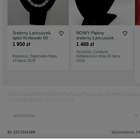
Srebrny Łańcuszek
NOWY Piękny
splot Królewski 60 CM
srebrny Łańcuszek
193 GRAM ! PR. 925
P.925 W.59,5g nr.290
1 950 zł
1 488 zł
Okazja !
50cm
Szczecin, Centrum
Katowice, Dąbrówka Mała
Odświeżono dnia 20 lipca
16 lipca 2026
2026
Strona główna
Moda
Biżuteria
Łańcuszki
Łańcuszki - Śląskie
Łańcuszki 
Katowice
Łańcuszki - Dąbrówka Mała
KATEGORIA
ID:
1013541489
Wyświetlenia: 5