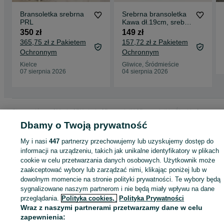
Bransoletka srebrna
Srebrna bransoletka
PRL
Kawa dł.19cm, srebro
próby 925
350 zł
149 zł
365,75 zł z Pakietem
157,72 zł z Pakietem
Ochronnym
Ochronnym
Kielce
Gliwice, Śródmieście
07 sierpnia 2026
04 sierpnia 2026
Strona główna
Moda
Biżuteria
Bransoletki
Bransoletki - Śląskie
Bransoletki - Gliwice
Bransoletki - Śródmieście
Dbamy o Twoją prywatność
My i nasi
447
partnerzy przechowujemy lub uzyskujemy dostęp do
KATEGORIA
informacji na urządzeniu, takich jak unikalne identyfikatory w plikach
cookie w celu przetwarzania danych osobowych. Użytkownik może
zaakceptować wybory lub zarządzać nimi, klikając poniżej lub w
ID:
1066013808
Wyświetlenia: 
dowolnym momencie na stronie polityki prywatności. Te wybory będą
sygnalizowane naszym partnerom i nie będą miały wpływu na dane
przeglądania.
Polityka cookies,
Polityka Prywatności
Kup
Wraz z naszymi partnerami przetwarzamy dane w celu
zapewnienia: