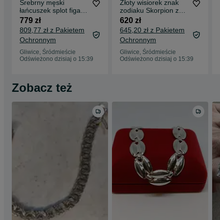
Srebrny męski
Złoty wisiorek znak
łańcuszek splot figaro
zodiaku Skorpion z
srebro 925 długość
cyrkoniami, złoto
779 zł
620 zł
45cm
próby 585
809,77 zł z Pakietem
645,20 zł z Pakietem
Ochronnym
Ochronnym
Gliwice, Śródmieście
Gliwice, Śródmieście
Odświeżono dzisiaj o 15:39
Odświeżono dzisiaj o 15:39
Zobacz też