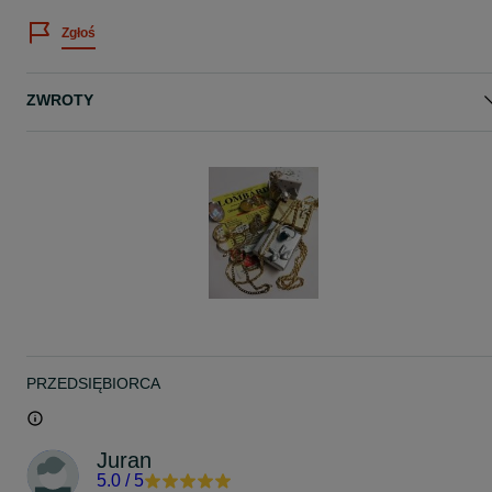
Zgłoś
ZWROTY
PRZEDSIĘBIORCA
Juran
5.0
/
5