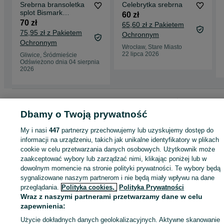
Srebrna bransoletka
Celebrytka srebrna
splot Bismark
60 zł
dł.18cm, srebro próby
70 zł
65,60 zł z Pakietem
925
75,95 zł z Pakietem
Ochronnym
Ochronnym
Wrocław, Stare Miasto
22 lipca 2026
Gliwice, Śródmieście
Odświeżono dnia 04 sierpnia
2026
Strona główna
Moda
Biżuteria
Bransoletki
Bransoletki - Śląskie
Bransoletki - Gliwice
Bransoletki - Śródmieście
Dbamy o Twoją prywatność
My i nasi
447
partnerzy przechowujemy lub uzyskujemy dostęp do
KATEGORIA
informacji na urządzeniu, takich jak unikalne identyfikatory w plikach
cookie w celu przetwarzania danych osobowych. Użytkownik może
zaakceptować wybory lub zarządzać nimi, klikając poniżej lub w
ID:
1066011170
Wyświetlenia:
dowolnym momencie na stronie polityki prywatności. Te wybory będą
sygnalizowane naszym partnerom i nie będą miały wpływu na dane
przeglądania.
Polityka cookies,
Polityka Prywatności
Kup
Wraz z naszymi partnerami przetwarzamy dane w celu
zapewnienia:
Użycie dokładnych danych geolokalizacyjnych. Aktywne skanowanie