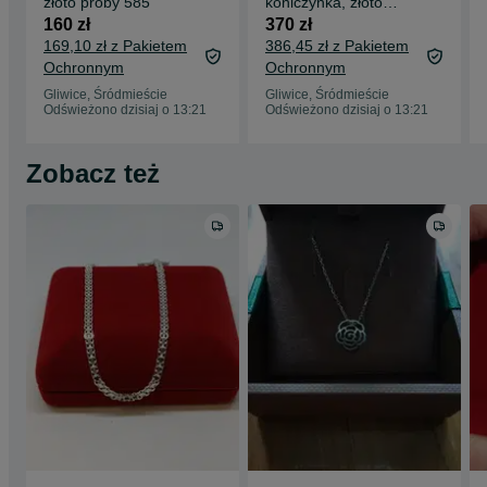
złoto próby 585
koniczynka, złoto
próby 585
160 zł
370 zł
169,10 zł z Pakietem
386,45 zł z Pakietem
Ochronnym
Ochronnym
Gliwice, Śródmieście
Gliwice, Śródmieście
Odświeżono dzisiaj o 13:21
Odświeżono dzisiaj o 13:21
Zobacz też