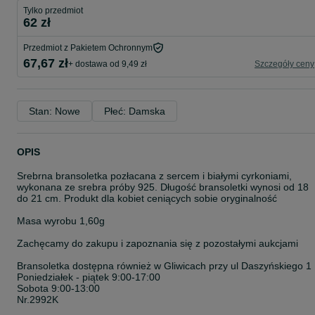
Tylko przedmiot
62 zł
Przedmiot z Pakietem Ochronnym
67,67 zł
+ dostawa od 9,49 zł
Szczegóły ceny
Stan: Nowe
Płeć: Damska
OPIS
Srebrna bransoletka pozłacana z sercem i białymi cyrkoniami,
wykonana ze srebra próby 925. Długość bransoletki wynosi od 18
do 21 cm. Produkt dla kobiet ceniących sobie oryginalność
Masa wyrobu 1,60g
Zachęcamy do zakupu i zapoznania się z pozostałymi aukcjami
Bransoletka dostępna również w Gliwicach przy ul Daszyńskiego 1
Poniedziałek - piątek 9:00-17:00
Sobota 9:00-13:00
Nr.2992K