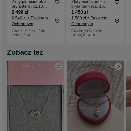
Złoty pierścionek z
Złoty pierścionek z
brylantem roz.13
brylantem roz. 13
złoto próby 585
złoto próby 585
2 490 zł
1 450 zł
2 540 zł z Pakietem
1 500 zł z Pakietem
Ochronnym
Ochronnym
Gliwice, Śródmieście
Gliwice, Śródmieście
Dzisiaj o 14:22
Dzisiaj o 14:18
Zobacz też