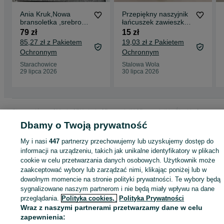
Ania Kruk,Nowa
Przepiękny naszyjnik
bransoletka ,srebro
łańcuszek zawieszka
925,brokat ,emalia
perełka stal
79 zł
15 zł
nierdzewna cudo
85,27 zł z Pakietem
19,03 zł z Pakietem
Ochronnym
Ochronnym
Starachowice
Stalowa Wola
29 lipca 2026
30 lipca 2026
Strona główna
Moda
Biżuteria
Bransoletki
Bransoletki - Śląskie
Bransoletki - Gliwice
Bransoletki - Śródmieście
Dbamy o Twoją prywatność
My i nasi
447
partnerzy przechowujemy lub uzyskujemy dostęp do
KATEGORIA
informacji na urządzeniu, takich jak unikalne identyfikatory w plikach
cookie w celu przetwarzania danych osobowych. Użytkownik może
zaakceptować wybory lub zarządzać nimi, klikając poniżej lub w
ID:
1066010522
Wyświetlenia:
dowolnym momencie na stronie polityki prywatności. Te wybory będą
sygnalizowane naszym partnerom i nie będą miały wpływu na dane
przeglądania.
Polityka cookies,
Polityka Prywatności
Kup
Wraz z naszymi partnerami przetwarzamy dane w celu
zapewnienia: