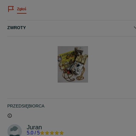
Zgłoś
ZWROTY
PRZEDSIĘBIORCA
Juran
5.0
/
5