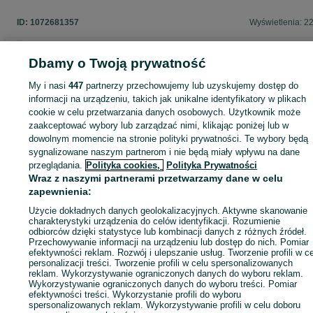
ID:
1072681357
Wyświetlenia: 2
Dbamy o Twoją prywatność
Zaloguj się lub załóż konto na OLX, aby skontaktować się z t
My i nasi
447
partnerzy przechowujemy lub uzyskujemy dostęp do
sprzedającym
informacji na urządzeniu, takich jak unikalne identyfikatory w plikach
cookie w celu przetwarzania danych osobowych. Użytkownik może
zaakceptować wybory lub zarządzać nimi, klikając poniżej lub w
dowolnym momencie na stronie polityki prywatności. Te wybory będą
Zaloguj się / Załóż konto
sygnalizowane naszym partnerom i nie będą miały wpływu na dane
przeglądania.
Polityka cookies,
Polityka Prywatności
Wraz z naszymi partnerami przetwarzamy dane w celu
Kup
zapewnienia:
Użycie dokładnych danych geolokalizacyjnych. Aktywne skanowanie
charakterystyki urządzenia do celów identyfikacji. Rozumienie
odbiorców dzięki statystyce lub kombinacji danych z różnych źródeł.
Przechowywanie informacji na urządzeniu lub dostęp do nich. Pomiar
efektywności reklam. Rozwój i ulepszanie usług. Tworzenie profili w c
personalizacji treści. Tworzenie profili w celu spersonalizowanych
reklam. Wykorzystywanie ograniczonych danych do wyboru reklam.
Wykorzystywanie ograniczonych danych do wyboru treści. Pomiar
efektywności treści. Wykorzystanie profili do wyboru
spersonalizowanych reklam. Wykorzystywanie profili w celu doboru