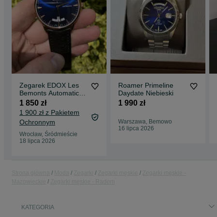
Zegarek EDOX Les
Roamer Primeline
Bemonts Automatic
Daydate Niebieski
Day-Date
1 850 zł
1 990 zł
1 900 zł z Pakietem
Ochronnym
Warszawa, Bemowo
16 lipca 2026
Wrocław, Śródmieście
18 lipca 2026
Strona główna
Moda
Zegarki
Zegarki męskie
Zegarki męskie -
Mazowieckie
Zegarki męskie - Radom
KATEGORIA