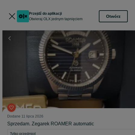
Przejdź do aplikacji
Otwórz
Otwieraj OLX jednym tapnięciem
Dodane
11 lipca 2026
Sprzedam. Zegarek ROAMER automatic
Tylko przedmiot