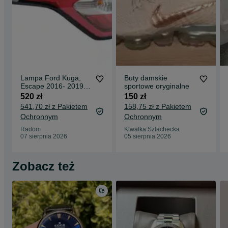
Lampa Ford Kuga,
Buty damskie
Escape 2016- 2019
sportowe oryginalne
lampa tył lewa
520 zł
150 zł
541,70 zł z Pakietem
158,75 zł z Pakietem
Ochronnym
Ochronnym
Radom
Klwatka Szlachecka
07 sierpnia 2026
05 sierpnia 2026
Zobacz też