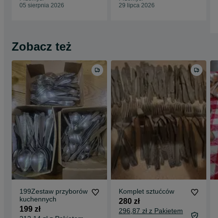
05 sierpnia 2026
29 lipca 2026
Zobacz też
199Zestaw przyborów
Komplet sztućców
kuchennych
280 zł
199 zł
296,87 zł z Pakietem