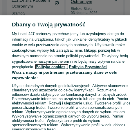
212,14 zł z Pakietem
Ochronnym
Ochronnym
Bielsko-Biała
03 sierpnia 2026
Szamoty
22 lipca 2026
Dbamy o Twoją prywatność
My i nasi
447
partnerzy przechowujemy lub uzyskujemy dostęp do
Strona główna
Antyki i Kolekcje
Antyki
Stare posrebrzane
Sztućce
Sztuć
informacji na urządzeniu, takich jak unikalne identyfikatory w plikach
- Podkarpackie
Sztućce - Przemyśl
cookie w celu przetwarzania danych osobowych. Użytkownik może
zaakceptować wybory lub zarządzać nimi, klikając poniżej lub w
dowolnym momencie na stronie polityki prywatności. Te wybory będą
KATEGORIA
sygnalizowane naszym partnerom i nie będą miały wpływu na dane
przeglądania.
Polityka cookies,
Polityka Prywatności
Wraz z naszymi partnerami przetwarzamy dane w celu
ID:
1069903383
Wyświetlenia: 
zapewnienia:
Użycie dokładnych danych geolokalizacyjnych. Aktywne skanowanie
Wyślij wiadomość
Kup
charakterystyki urządzenia do celów identyfikacji. Rozumienie
odbiorców dzięki statystyce lub kombinacji danych z różnych źródeł.
Przechowywanie informacji na urządzeniu lub dostęp do nich. Pomiar
efektywności reklam. Rozwój i ulepszanie usług. Tworzenie profili w c
personalizacji treści. Tworzenie profili w celu spersonalizowanych
reklam. Wykorzystywanie ograniczonych danych do wyboru reklam.
Wykorzystywanie ograniczonych danych do wyboru treści. Pomiar
efektywności treści. Wykorzystanie profili do wyboru
spersonalizowanych reklam. Wykorzystywanie profili w celu doboru
spersonalizowanych treści.