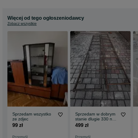
Więcej od tego ogłoszeniodawcy
Zobacz wszystkie
Sprzedam wszystko
Sprzedam w dobrym
ze zdjec
stanie dlugie 330 na
47cm
99 zł
499 zł
Przemyśl
Przemyśl