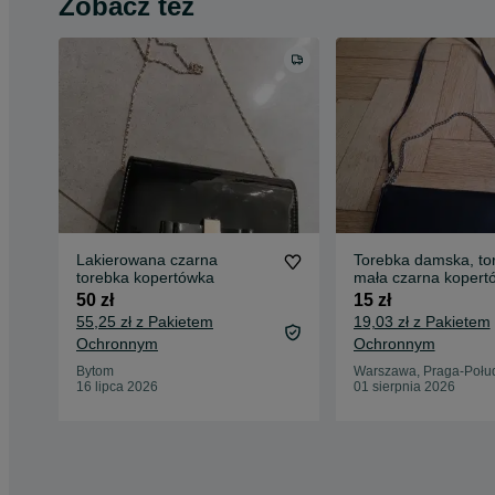
Zobacz też
Lakierowana czarna
Torebka damska, to
torebka kopertówka
mała czarna kopert
łańcuszkiem
50 zł
15 zł
55,25 zł z Pakietem
19,03 zł z Pakietem
Ochronnym
Ochronnym
Bytom
Warszawa, Praga-Połu
16 lipca 2026
01 sierpnia 2026