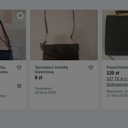
rba,
Sprzedarz torebkę
Kopertówka
ówka z
kopertową
120 zł
8 zł
127,70 zł z
Ochronnym
Sosnowiec
Warszawa, Żo
16 lipca 2026
27 lipca 2026
dnie