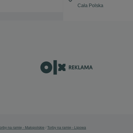
orby na ramię - Małopolskie
Torby na ramię - Lipowa