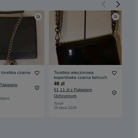
 torebka czarna
Torebka wieczorowa
Tor
kopertówka czarna łańcuch
25 
46 zł
 Pakietem
29,
51,11 zł z Pakietem
Oc
Ochronnym
liborz
Now
30 
Toruń
26 lipca 2026