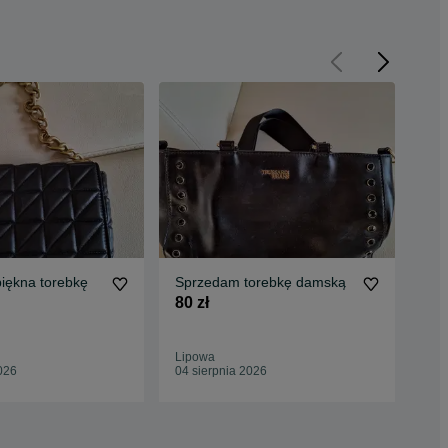
iękna torebkę
Sprzedam torebkę damską
Spr
80 zł
85 
Lipowa
Lip
026
04 sierpnia 2026
04 