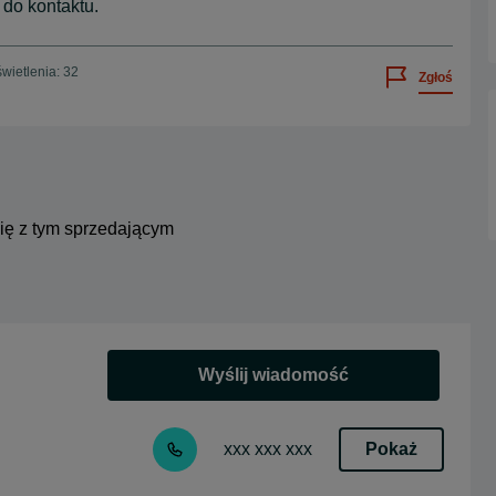
do kontaktu.
wietlenia: 32
Zgłoś
się z tym sprzedającym
Wyślij wiadomość
Pokaż
xxx xxx xxx