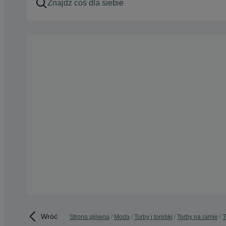
Wróć
Strona główna
Moda
Torby i torebki
Torby na ramię
T