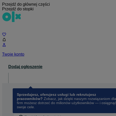
Przejdź do głównej części
Przejdź do stopki
Czat
Twoje konto
Dodaj ogłoszenie
Dla biznesu
opens in a new tab
Sprzedajesz, oferujesz usługi lub rekrutujesz
pracowników?
Zobacz, jak dzięki naszym rozwiązaniom dl
firm możesz dotrzeć do milionów użytkowników — i osiągną
swoje cele.