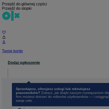
Przejdź do głównej części
Przejdź do stopki
Czat
Twoje konto
Dodaj ogłoszenie
Dla biznesu
opens in a new tab
Sprzedajesz, oferujesz usługi lub rekrutujesz
pracowników?
Zobacz, jak dzięki naszym rozwiązaniom dl
firm możesz dotrzeć do milionów użytkowników — i osiągną
swoje cele.