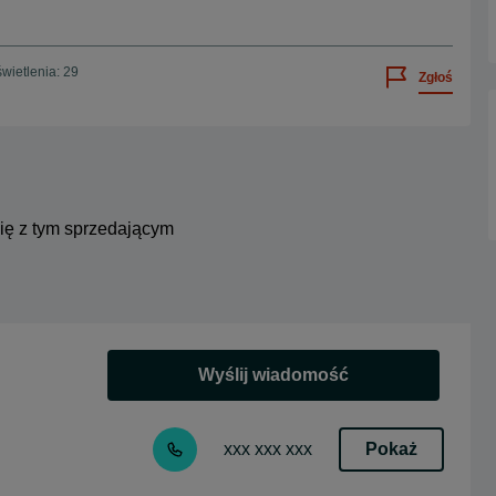
wietlenia: 29
Zgłoś
się z tym sprzedającym
Wyślij wiadomość
Pokaż
xxx xxx xxx