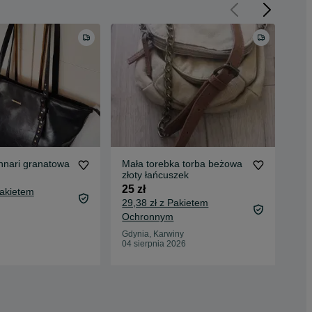
nnari granatowa
Mała torebka torba beżowa
Tor
złoty łańcuszek
99 
25 zł
Pakietem
105
29,38 zł z Pakietem
Oc
Ochronnym
Wał
19 
Gdynia, Karwiny
04 sierpnia 2026