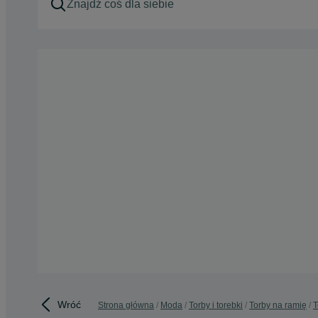
Wróć
Strona główna
Moda
Torby i torebki
Torby na ramię
T