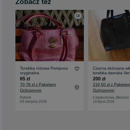
Zobacz też
Torebka różowa Pompoos
Czarna skórzana wł
oryginalna
torebka damska Ver
ćwieki duża do ręki 
65 zł
200 zł
ramię stan bardzo d
70,78 zł z Pakietem
210,50 zł z Pakiete
Ochronnym
Ochronnym
Rybnik
Częstochowa, Błeszno
04 sierpnia 2026
14 lipca 2026