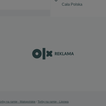
orby na ramię - Małopolskie
Torby na ramię - Lipowa