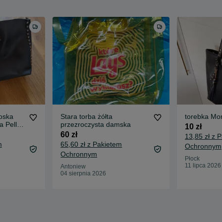
oska
Stara torba żółta
torebka Mo
a Pelle
przezroczysta damska
10 zł
i na
60 zł
13,85 zł z 
obry
m
65,60 zł z Pakietem
Ochronnym
Ochronnym
Płock
11 lipca 2026
Antoniew
04 sierpnia 2026