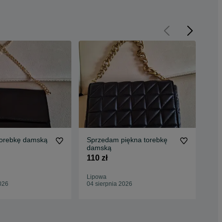
orebkę damską
Sprzedam piękna torebkę
Spr
damską
85 
110 zł
Lipowa
Lip
026
04 sierpnia 2026
04 