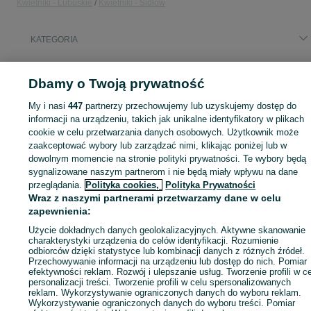
Kwietniki - Lubuskie
Kwietniki - Sidłów
KATEGORIA
ID:
827179677
Wyświetlenia: 2
Dbamy o Twoją prywatność
My i nasi
447
partnerzy przechowujemy lub uzyskujemy dostęp do
informacji na urządzeniu, takich jak unikalne identyfikatory w plikach
cookie w celu przetwarzania danych osobowych. Użytkownik może
Zaloguj się lub załóż konto na OLX, aby skontaktować się z t
zaakceptować wybory lub zarządzać nimi, klikając poniżej lub w
sprzedającym
dowolnym momencie na stronie polityki prywatności. Te wybory będą
sygnalizowane naszym partnerom i nie będą miały wpływu na dane
przeglądania.
Polityka cookies,
Polityka Prywatności
Zaloguj się / Załóż konto
Wraz z naszymi partnerami przetwarzamy dane w celu
zapewnienia:
Użycie dokładnych danych geolokalizacyjnych. Aktywne skanowanie
Zadzwoń / SMS
Wyślij wiadomość
charakterystyki urządzenia do celów identyfikacji. Rozumienie
odbiorców dzięki statystyce lub kombinacji danych z różnych źródeł.
Przechowywanie informacji na urządzeniu lub dostęp do nich. Pomiar
efektywności reklam. Rozwój i ulepszanie usług. Tworzenie profili w c
personalizacji treści. Tworzenie profili w celu spersonalizowanych
reklam. Wykorzystywanie ograniczonych danych do wyboru reklam.
Wykorzystywanie ograniczonych danych do wyboru treści. Pomiar