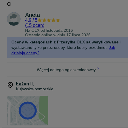
Aneta
4.9
/
5
(
15 ocen
)
Na OLX od
listopada 2016
Ostatnio online w dniu 17 lipca 2026
Oceny w kategoriach z Przesyłką OLX są weryfikowane
i
wystawiane tylko przez osoby, które kupiły przedmiot.
Jak
działają oceny?
Więcej od tego ogłoszeniodawcy
Łążyn II
,
Kujawsko-pomorskie