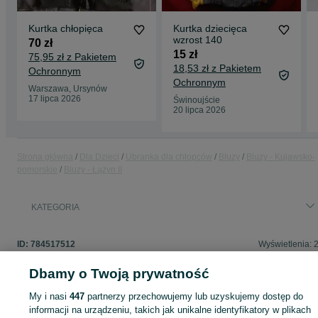
Kurtka chłopięca
Kurtka dziecięca
wzrost 140
70 zł
15 zł
75,95 zł z Pakietem
18,53 zł z Pakietem
Ochronnym
Ochronnym
Warszawa, Ursynów
17 lipca 2026
Świnoujście
20 lipca 2026
Strona główna
Dla Dzieci
Ubranka dla chłopców
Bluzy
Bluzy - Kujawsko-
pomorskie
Bluzy - Łążyn II
KATEGORIA
ID:
784517512
Wyświetlenia: 
Dbamy o Twoją prywatność
My i nasi
447
partnerzy przechowujemy lub uzyskujemy dostęp do
Zaloguj się lub załóż konto na OLX, aby skontaktować się z t
informacji na urządzeniu, takich jak unikalne identyfikatory w plikach