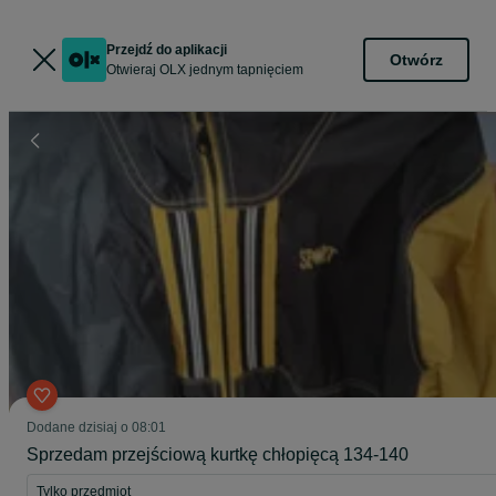
Przejdź do aplikacji
Otwórz
Otwieraj OLX jednym tapnięciem
Dodane
dzisiaj o 08:01
Sprzedam przejściową kurtkę chłopięcą 134-140
Tylko przedmiot