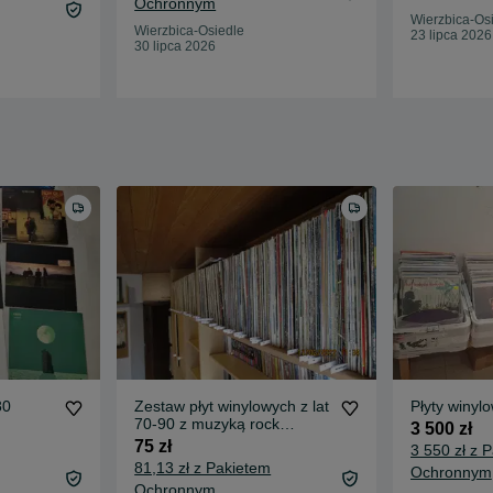
Ochronnym
Wierzbica-Os
Wierzbica-Osiedle
23 lipca 2026
30 lipca 2026
80
Zestaw płyt winylowych z lat
Płyty winyl
70-90 z muzyką rock
3 500 zł
zagraniczną.
75 zł
3 550 zł z 
81,13 zł z Pakietem
Ochronnym
Ochronnym