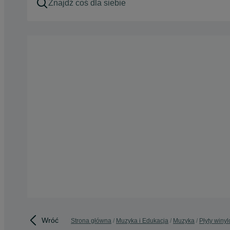
Wróć
Strona główna
Muzyka i Edukacja
Muzyka
Płyty winy