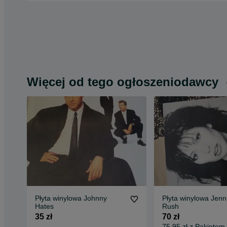
Więcej od tego ogłoszeniodawcy
Płyta winylowa Johnny
Płyta winylowa Jenni
Hates
Rush
35 zł
70 zł
75,95 zł z Pakietem