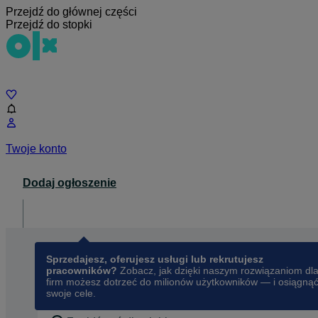
Przejdź do głównej części
Przejdź do stopki
Czat
Twoje konto
Dodaj ogłoszenie
Dla biznesu
opens in a new tab
Sprzedajesz, oferujesz usługi lub rekrutujesz
pracowników?
Zobacz, jak dzięki naszym rozwiązaniom dl
firm możesz dotrzeć do milionów użytkowników — i osiągną
swoje cele.