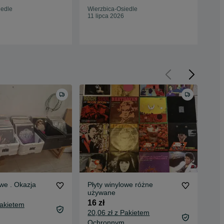
iedle
Wierzbica-Osiedle
11 lipca 2026
owe . Okazja
Płyty winylowe różne
Pły
używane
GI
[We
16 zł
Za
Pakietem
Zap
20,06 zł z Pakietem
Ochronnym
Des