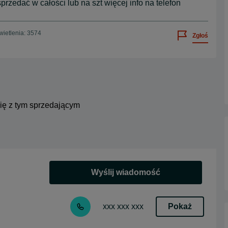
zedać w całości lub na szt więcej info na telefon
ietlenia: 3574
Zgłoś
się z tym sprzedającym
Wyślij wiadomość
Pokaż
xxx xxx xxx