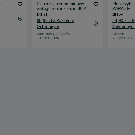
r
Płaszcz jesienno-zimowy
Płaszczyk n
vintage melanż rozm.40-42
ZARA r.M
czarno-biały solidny
60 zł
40 zł
65,60 zł z Pakietem
44,90 zł z 
Ochronnym
Ochronnym
Warszawa, Ursynów
Dębica
18 lipca 2026
25 lipca 2026