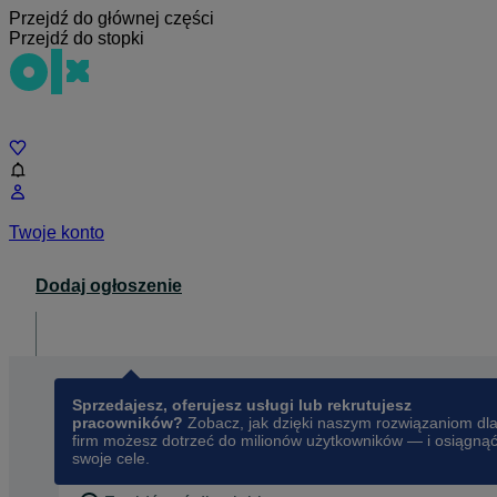
Przejdź do głównej części
Przejdź do stopki
Czat
Twoje konto
Dodaj ogłoszenie
Dla biznesu
opens in a new tab
Sprzedajesz, oferujesz usługi lub rekrutujesz
pracowników?
Zobacz, jak dzięki naszym rozwiązaniom dl
firm możesz dotrzeć do milionów użytkowników — i osiągną
swoje cele.