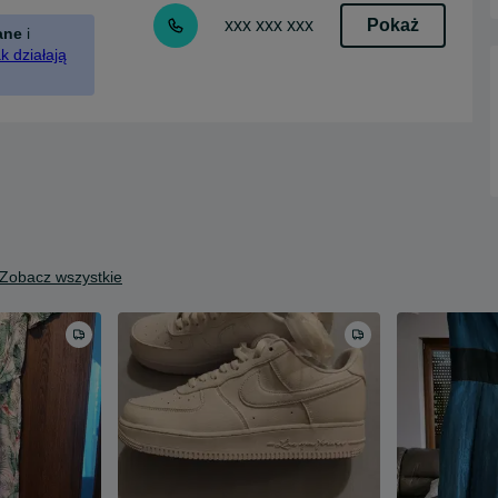
Pokaż
xxx xxx xxx
ane
i
k działają
Zobacz wszystkie