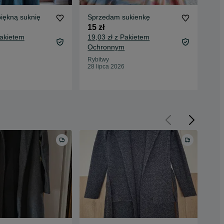
iękną suknię
Sprzedam sukienkę
Spr
15 zł
30 
Pakietem
19,03 zł z Pakietem
34,
Ochronnym
Oc
Rybitwy
Ryb
28 lipca 2026
26 