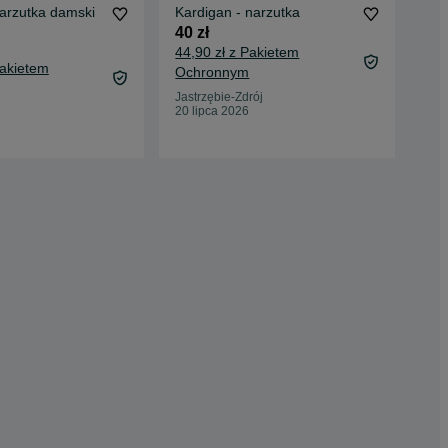
arzutka damski
Kardigan - narzutka
Pła
bar
40 zł
Now
320
44,90 zł z Pakietem
Pakietem
334
Ochronnym
Oc
Jastrzębie-Zdrój
20 lipca 2026
Kat
23 