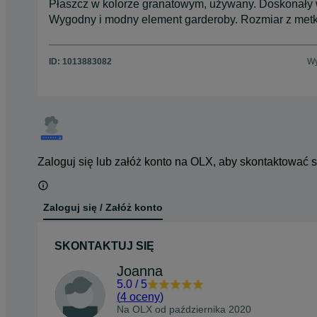
Płaszcz w kolorze granatowym, używany. Doskonały wy
Wygodny i modny element garderoby. Rozmiar z metk
ID:
1013883082
Wy
Zaloguj się lub załóż konto na OLX, aby skontaktować 
Zaloguj się / Załóż konto
SKONTAKTUJ SIĘ
Joanna
5.0
/
5
(
4 oceny
)
Na OLX od
października 2020