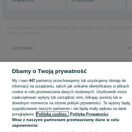
19 lipca 2026
21 lipca 2026
Strona główna
Elektronika
Komputery
Monitory
Monitory - Dolnośląskie
Monitory - Kowalowa
KATEGORIA
ID:
1051289165
Wyświetlenia: 
Dbamy o Twoją prywatność
My i nasi
447
partnerzy przechowujemy lub uzyskujemy dostęp do
informacji na urządzeniu, takich jak unikalne identyfikatory w plikach
Zaloguj się lub załóż konto na OLX, aby skontaktować się z t
cookie w celu przetwarzania danych osobowych. Użytkownik może
sprzedającym
zaakceptować wybory lub zarządzać nimi, klikając poniżej lub w
dowolnym momencie na stronie polityki prywatności. Te wybory będą
sygnalizowane naszym partnerom i nie będą miały wpływu na dane
przeglądania.
Polityka cookies,
Polityka Prywatności
Zaloguj się / Załóż konto
Wraz z naszymi partnerami przetwarzamy dane w celu
zapewnienia:
Zadzwoń / SMS
Wyślij wiadomość