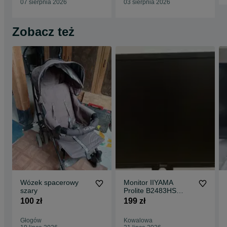
07 sierpnia 2026
03 sierpnia 2026
Zobacz też
Wózek spacerowy
Monitor IIYAMA
szary
Prolite B2483HS
24cale super stan
100 zł
199 zł
Głogów
Kowalowa