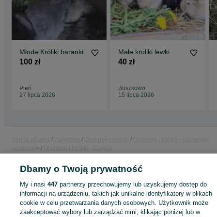
Młode Króliki baranki
Małe kruliki lewki
100 zł
40 zł
Pień
Buszkowo
27 lipca 2026
15 lipca 2026
Strona główna
Zwierzęta
Gryzonie i Króliki
Gryzonie i Króliki - Kujawsko-
pomorskie
Gryzonie i Króliki - Czarże
Dbamy o Twoją prywatność
KATEGORIA
My i nasi
447
partnerzy przechowujemy lub uzyskujemy dostęp do
informacji na urządzeniu, takich jak unikalne identyfikatory w plikach
ID:
936142064
Wyświetlenia: 10
cookie w celu przetwarzania danych osobowych. Użytkownik może
zaakceptować wybory lub zarządzać nimi, klikając poniżej lub w