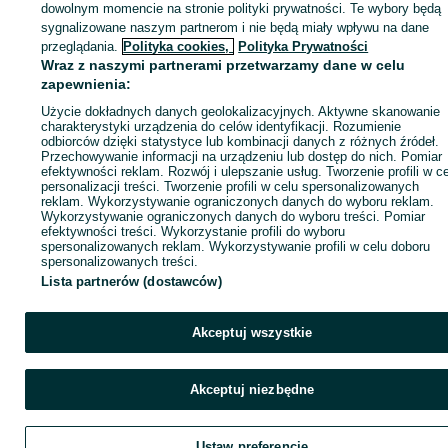
dowolnym momencie na stronie polityki prywatności. Te wybory będą
sygnalizowane naszym partnerom i nie będą miały wpływu na dane
przeglądania.
Polityka cookies,
Polityka Prywatności
Zaloguj się lub załóż konto na OLX, aby skontaktować się z t
Wraz z naszymi partnerami przetwarzamy dane w celu
sprzedającym
zapewnienia:
Użycie dokładnych danych geolokalizacyjnych. Aktywne skanowanie
charakterystyki urządzenia do celów identyfikacji. Rozumienie
Zaloguj się / Załóż konto
odbiorców dzięki statystyce lub kombinacji danych z różnych źródeł.
Przechowywanie informacji na urządzeniu lub dostęp do nich. Pomiar
efektywności reklam. Rozwój i ulepszanie usług. Tworzenie profili w c
personalizacji treści. Tworzenie profili w celu spersonalizowanych
Zadzwoń / SMS
Wyślij wiadomość
reklam. Wykorzystywanie ograniczonych danych do wyboru reklam.
Wykorzystywanie ograniczonych danych do wyboru treści. Pomiar
efektywności treści. Wykorzystanie profili do wyboru
spersonalizowanych reklam. Wykorzystywanie profili w celu doboru
spersonalizowanych treści.
Lista partnerów (dostawców)
Akceptuj wszystkie
Akceptuj niezbędne
Ustaw preferencje